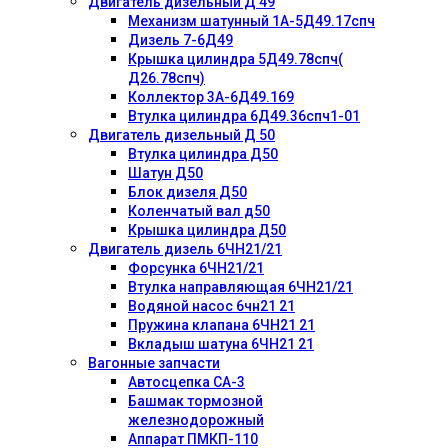
Двигатель дизельный Д 49
Механизм шатунный 1А-5Д49.17спч
Дизель 7-6Д49
Крышка цилиндра 5Д49.78спч(
Д26.78спч)
Коллектор 3А-6Д49.169
Втулка цилиндра 6Д49.36спч1-01
Двигатель дизельный Д 50
Втулка цилиндра Д50
Шатун Д50
Блок дизеля Д50
Коленчатый вал д50
Крышка цилиндра Д50
Двигатель дизель 6ЧН21/21
Форсунка 6ЧН21/21
Втулка направляющая 6ЧН21/21
Водяной насос 6чн21 21
Пружина клапана 6ЧН21 21
Вкладыш шатуна 6ЧН21 21
Вагонные запчасти
Автосцепка СА-3
Башмак тормозной
железнодорожный
Аппарат ПМКП-110