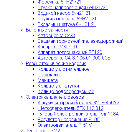
Форсунка 6ЧН21/21
Втулка направляющая 6ЧН21/21
Водяной насос 6чн21 21
Пружина клапана 6ЧН21 21
Вкладыш шатуна 6ЧН21 21
Вагонные запчасти
Автосцепка СА-3
Башмак тормозной железнодорожный
Аппарат ПМКП-110
Аппарат поглощающий РТ120
Автосцепка СА-3, 106.01.000-0СБ
Резинотехнические изделия
Кольцо уплотнительное
Прокладка
Манжета
Кольцо упл. втулки
Кольцо водоперепускное
Электрика для тепловозов
Аккумуляторная батарея 32ТН-450У2
Щёткодержатель 5ТХ.112.012
Тяговый электро двигатель Тэд-118А
Регулятор напряжения РНВГ
Электродвигатель П-51М
Тепловоз ТЭМ2