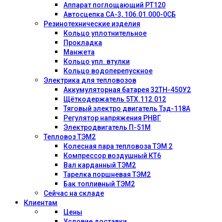
Аппарат поглощающий РТ120
Автосцепка СА-3, 106.01.000-0СБ
Резинотехнические изделия
Кольцо уплотнительное
Прокладка
Манжета
Кольцо упл. втулки
Кольцо водоперепускное
Электрика для тепловозов
Аккумуляторная батарея 32ТН-450У2
Щёткодержатель 5ТХ.112.012
Тяговый электро двигатель Тэд-118А
Регулятор напряжения РНВГ
Электродвигатель П-51М
Тепловоз ТЭМ2
Колесная пара тепловоза ТЭМ 2
Компрессор воздушный КТ6
Вал карданный ТЭМ2
Тарелка поршневая ТЭМ2
Бак топливный ТЭМ2
Сейчас на складе
Клиентам
Цены
Условие доставки