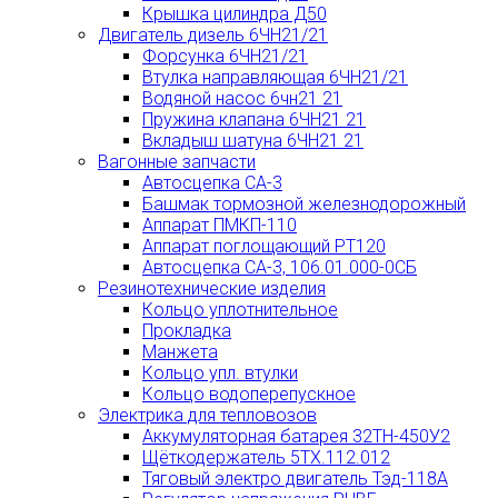
Крышка цилиндра Д50
Двигатель дизель 6ЧН21/21
Форсунка 6ЧН21/21
Втулка направляющая 6ЧН21/21
Водяной насос 6чн21 21
Пружина клапана 6ЧН21 21
Вкладыш шатуна 6ЧН21 21
Вагонные запчасти
Автосцепка СА-3
Башмак тормозной железнодорожный
Аппарат ПМКП-110
Аппарат поглощающий РТ120
Автосцепка СА-3, 106.01.000-0СБ
Резинотехнические изделия
Кольцо уплотнительное
Прокладка
Манжета
Кольцо упл. втулки
Кольцо водоперепускное
Электрика для тепловозов
Аккумуляторная батарея 32ТН-450У2
Щёткодержатель 5ТХ.112.012
Тяговый электро двигатель Тэд-118А