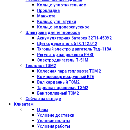
Кольцо уплотнительное
Прокладка
Манжета
Кольцо упл. втулки
Кольцо водоперепускное
Электрика для тепловозов
Аккумуляторная батарея 32ТН-450У2
Щёткодержатель 5ТХ.112.012
Тяговый электро двигатель Тэд-118А
Регулятор напряжения РНВГ
Электродвигатель П-51М
Тепловоз ТЭМ2
Колесная пара тепловоза ТЭМ 2
Компрессор воздушный КТ6
Вал карданный ТЭМ2
Тарелка поршневая ТЭМ2
Бак топливный ТЭМ2
Сейчас на складе
Клиентам
Цены
Условие доставки
Условие оплаты
Условия работы