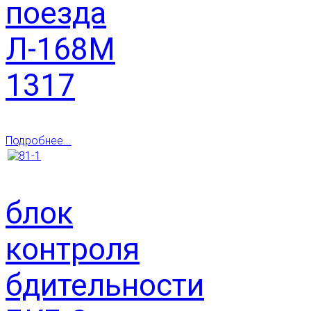
поезда
Л-168М
1317
Подробнее...
блок
контроля
бдительности