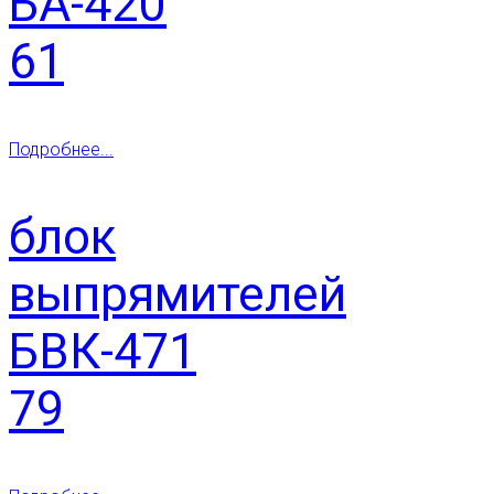
БА-420
61
Подробнее...
блок
выпрямителей
БВК-471
79