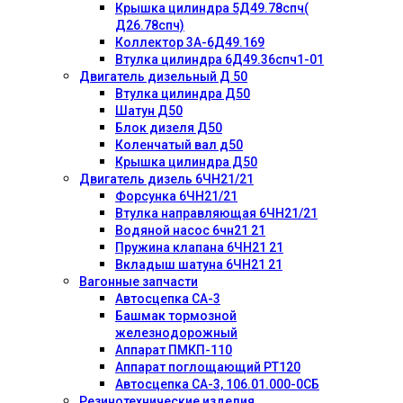
Крышка цилиндра 5Д49.78спч(
Д26.78спч)
Коллектор 3А-6Д49.169
Втулка цилиндра 6Д49.36спч1-01
Двигатель дизельный Д 50
Втулка цилиндра Д50
Шатун Д50
Блок дизеля Д50
Коленчатый вал д50
Крышка цилиндра Д50
Двигатель дизель 6ЧН21/21
Форсунка 6ЧН21/21
Втулка направляющая 6ЧН21/21
Водяной насос 6чн21 21
Пружина клапана 6ЧН21 21
Вкладыш шатуна 6ЧН21 21
Вагонные запчасти
Автосцепка СА-3
Башмак тормозной
железнодорожный
Аппарат ПМКП-110
Аппарат поглощающий РТ120
Автосцепка СА-3, 106.01.000-0СБ
Резинотехнические изделия