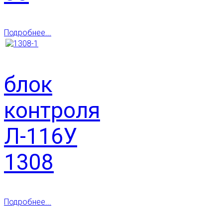
Подробнее...
блок
контроля
Л-116У
1308
Подробнее...