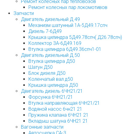
Ремонт колесных пар тепловозов
Ремонт колесных пар локомотивов
Запчасти
Двигатель дизельный Д 49
Механизм шатунный 1А-5Д49.17спч
Дизель 7-6Д49
Крышка цилиндра 5Д49.78спч( Д26.78спч)
Коллектор 3А-6Д49.169
Втулка цилиндра 6Д49.36спч1-01
Двигатель дизельный Д 50
Втулка цилиндра Д50
Шатун Д50
Блок дизеля Д50
Коленчатый вал д50
Крышка цилиндра Д50
Двигатель дизель 6ЧН21/21
Форсунка 6ЧН21/21
Втулка направляющая 6ЧН21/21
Водяной насос 6чн21 21
Пружина клапана 6ЧН21 21
Вкладыш шатуна 6ЧН21 21
Вагонные запчасти
Автосцепка СА-3