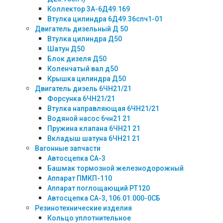
Коллектор 3А-6Д49.169
Втулка цилиндра 6Д49.36спч1-01
Двигатель дизельный Д 50
Втулка цилиндра Д50
Шатун Д50
Блок дизеля Д50
Коленчатый вал д50
Крышка цилиндра Д50
Двигатель дизель 6ЧН21/21
Форсунка 6ЧН21/21
Втулка направляющая 6ЧН21/21
Водяной насос 6чн21 21
Пружина клапана 6ЧН21 21
Вкладыш шатуна 6ЧН21 21
Вагонные запчасти
Автосцепка СА-3
Башмак тормозной железнодорожный
Аппарат ПМКП-110
Аппарат поглощающий РТ120
Автосцепка СА-3, 106.01.000-0СБ
Резинотехнические изделия
Кольцо уплотнительное