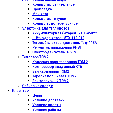
Кольцо уплотнительное
Прокладка
Манжета
Кольцо упл. втулки
Кольцо водоперепускное
Электрика для тепловозов
Аккумуляторная батарея 32ТН-450У2
Щёткодержатель 5ТХ.112.012
Тяговый электро двигатель Тэд-118А
Регулятор напряжения РНВГ
Электродвигатель П-51М
Тепловоз ТЭМ2
Колесная пара тепловоза ТЭМ 2
Компрессор воздушный КТ6
Вал карданный ТЭМ2
Тарелка поршневая ТЭМ2
Бак топливный ТЭМ2
Сейчас на складе
Клиентам
Цены
Условие доставки
Условие оплаты
Условия работы