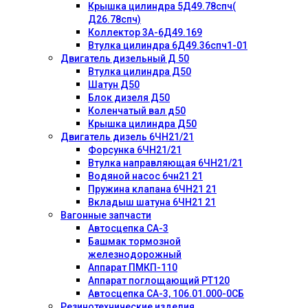
Крышка цилиндра 5Д49.78спч(
Д26.78спч)
Коллектор 3А-6Д49.169
Втулка цилиндра 6Д49.36спч1-01
Двигатель дизельный Д 50
Втулка цилиндра Д50
Шатун Д50
Блок дизеля Д50
Коленчатый вал д50
Крышка цилиндра Д50
Двигатель дизель 6ЧН21/21
Форсунка 6ЧН21/21
Втулка направляющая 6ЧН21/21
Водяной насос 6чн21 21
Пружина клапана 6ЧН21 21
Вкладыш шатуна 6ЧН21 21
Вагонные запчасти
Автосцепка СА-3
Башмак тормозной
железнодорожный
Аппарат ПМКП-110
Аппарат поглощающий РТ120
Автосцепка СА-3, 106.01.000-0СБ
Резинотехнические изделия