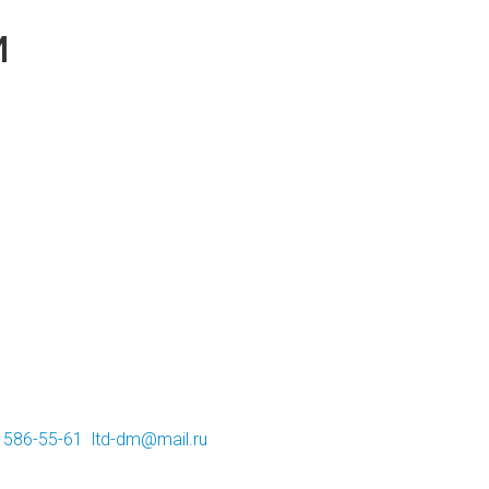
и
) 586-55-61
ltd-dm@mail.ru