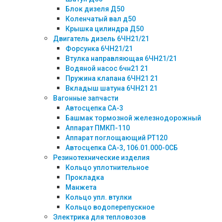
Блок дизеля Д50
Коленчатый вал д50
Крышка цилиндра Д50
Двигатель дизель 6ЧН21/21
Форсунка 6ЧН21/21
Втулка направляющая 6ЧН21/21
Водяной насос 6чн21 21
Пружина клапана 6ЧН21 21
Вкладыш шатуна 6ЧН21 21
Вагонные запчасти
Автосцепка СА-3
Башмак тормозной железнодорожный
Аппарат ПМКП-110
Аппарат поглощающий РТ120
Автосцепка СА-3, 106.01.000-0СБ
Резинотехнические изделия
Кольцо уплотнительное
Прокладка
Манжета
Кольцо упл. втулки
Кольцо водоперепускное
Электрика для тепловозов