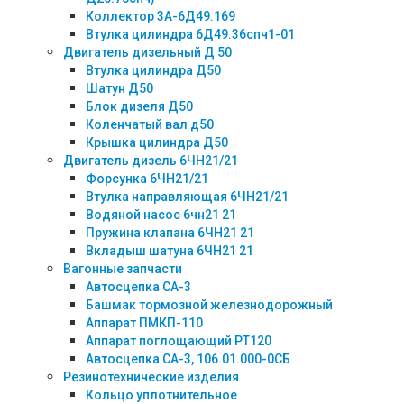
Коллектор 3А-6Д49.169
Втулка цилиндра 6Д49.36спч1-01
Двигатель дизельный Д 50
Втулка цилиндра Д50
Шатун Д50
Блок дизеля Д50
Коленчатый вал д50
Крышка цилиндра Д50
Двигатель дизель 6ЧН21/21
Форсунка 6ЧН21/21
Втулка направляющая 6ЧН21/21
Водяной насос 6чн21 21
Пружина клапана 6ЧН21 21
Вкладыш шатуна 6ЧН21 21
Вагонные запчасти
Автосцепка СА-3
Башмак тормозной железнодорожный
Аппарат ПМКП-110
Аппарат поглощающий РТ120
Автосцепка СА-3, 106.01.000-0СБ
Резинотехнические изделия
Кольцо уплотнительное