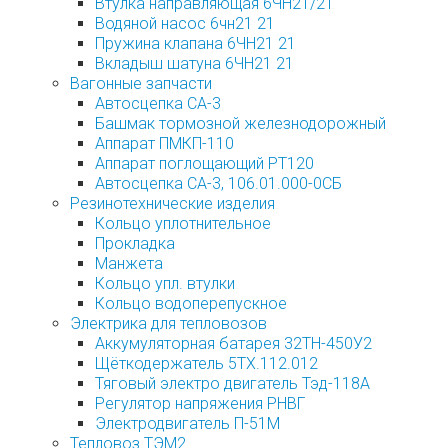
Втулка направляющая 6ЧН21/21
Водяной насос 6чн21 21
Пружина клапана 6ЧН21 21
Вкладыш шатуна 6ЧН21 21
Вагонные запчасти
Автосцепка СА-3
Башмак тормозной железнодорожный
Аппарат ПМКП-110
Аппарат поглощающий РТ120
Автосцепка СА-3, 106.01.000-0СБ
Резинотехнические изделия
Кольцо уплотнительное
Прокладка
Манжета
Кольцо упл. втулки
Кольцо водоперепускное
Электрика для тепловозов
Аккумуляторная батарея 32ТН-450У2
Щёткодержатель 5ТХ.112.012
Тяговый электро двигатель Тэд-118А
Регулятор напряжения РНВГ
Электродвигатель П-51М
Тепловоз ТЭМ2