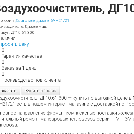
Воздухоочиститель, ДГ10
тегория:
Двигатель дизель 6ЧН21/21
оизводитель:
Дизельмаш
тикул:
ДГ10.61.300
наличии
просить цену
Гарантия качества
Заказ за 1 день
Производство под клиента
Заказать
Купить в 1 клик
здухоочиститель, ДГ10.61.300 — купить по выгодной цене в
Н21/21 есть в нашем интернет-магазине с доставкой по Рос
новное направление фирмы - комплексные поставки железн
питальный ремонт маневровых тепловозов серии ТГМ, ТЭМ и
пловоза.
ши специалисты могут установить приобретенные запчасти 