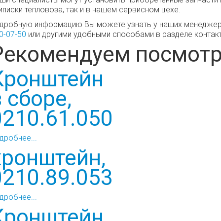
иписки тепловоза, так и в нашем сервисном цехе.
дробную информацию Вы можете узнать у наших менеджеров
0-07-50
или другими удобными способами в разделе контак
Рекомендуем посмотр
Кронштейн
в сборе,
0210.61.050
дробнее...
кронштейн,
0210.89.053
дробнее...
Кронштейн,