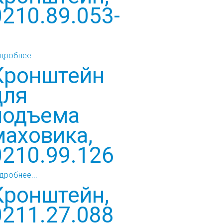
0210.89.053-
1
дробнее...
Кронштейн
для
подъема
маховика,
0210.99.126
дробнее...
Кронштейн,
0211.27.088