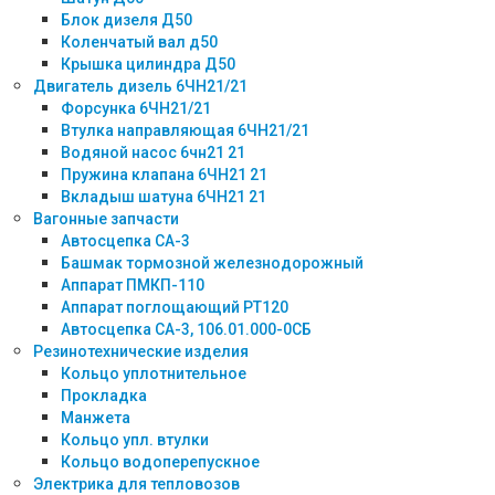
Блок дизеля Д50
Коленчатый вал д50
Крышка цилиндра Д50
Двигатель дизель 6ЧН21/21
Форсунка 6ЧН21/21
Втулка направляющая 6ЧН21/21
Водяной насос 6чн21 21
Пружина клапана 6ЧН21 21
Вкладыш шатуна 6ЧН21 21
Вагонные запчасти
Автосцепка СА-3
Башмак тормозной железнодорожный
Аппарат ПМКП-110
Аппарат поглощающий РТ120
Автосцепка СА-3, 106.01.000-0СБ
Резинотехнические изделия
Кольцо уплотнительное
Прокладка
Манжета
Кольцо упл. втулки
Кольцо водоперепускное
Электрика для тепловозов