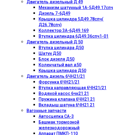
Двигатель дизельный Д 49
Механизм шатунный 1А-5Д49.17спч
Дизель 7-6Д49
Крышка цилиндра 5Д49.78спч(
Д26.78спч)
Коллектор 3А-6Д49.169
Втулка цилиндра 6Д49.36спч1-01
Двигатель дизельный Д 50
Втулка цилиндра Д50
Шатун Д50
Блок дизеля Д50
Коленчатый вал д50
Крышка цилиндра Д50
Двигатель дизель 6ЧН21/21
Форсунка 6ЧН21/21
Втулка направляющая 6ЧН21/21
Водяной насос 6чн21 21
Пружина клапана 6ЧН21 21
Вкладыш шатуна 6ЧН21 21
Вагонные запчасти
Автосцепка СА-3
Башмак тормозной
железнодорожный
Аппарат ПМКП-110