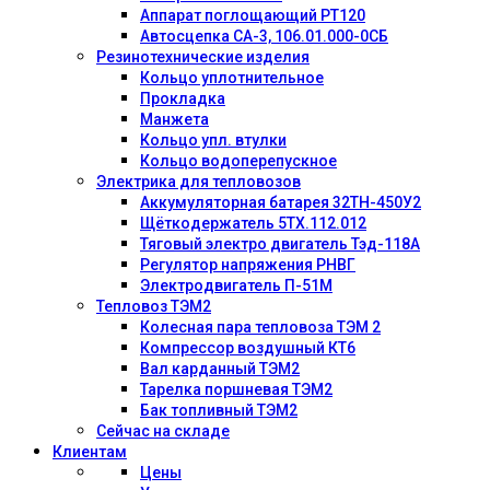
Аппарат поглощающий РТ120
Автосцепка СА-3, 106.01.000-0СБ
Резинотехнические изделия
Кольцо уплотнительное
Прокладка
Манжета
Кольцо упл. втулки
Кольцо водоперепускное
Электрика для тепловозов
Аккумуляторная батарея 32ТН-450У2
Щёткодержатель 5ТХ.112.012
Тяговый электро двигатель Тэд-118А
Регулятор напряжения РНВГ
Электродвигатель П-51М
Тепловоз ТЭМ2
Колесная пара тепловоза ТЭМ 2
Компрессор воздушный КТ6
Вал карданный ТЭМ2
Тарелка поршневая ТЭМ2
Бак топливный ТЭМ2
Сейчас на складе
Клиентам
Цены