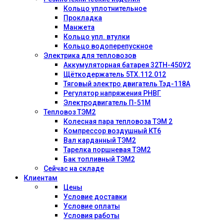
Кольцо уплотнительное
Прокладка
Манжета
Кольцо упл. втулки
Кольцо водоперепускное
Электрика для тепловозов
Аккумуляторная батарея 32ТН-450У2
Щёткодержатель 5ТХ.112.012
Тяговый электро двигатель Тэд-118А
Регулятор напряжения РНВГ
Электродвигатель П-51М
Тепловоз ТЭМ2
Колесная пара тепловоза ТЭМ 2
Компрессор воздушный КТ6
Вал карданный ТЭМ2
Тарелка поршневая ТЭМ2
Бак топливный ТЭМ2
Сейчас на складе
Клиентам
Цены
Условие доставки
Условие оплаты
Условия работы