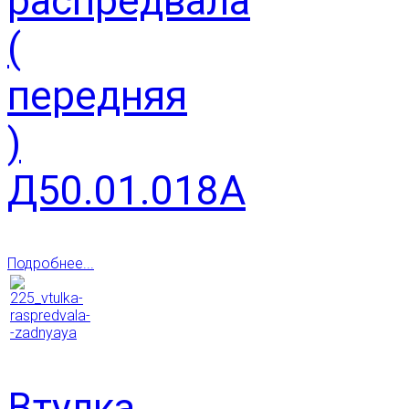
распредвала
(
передняя
)
Д50.01.018А
Подробнее...
Втулка