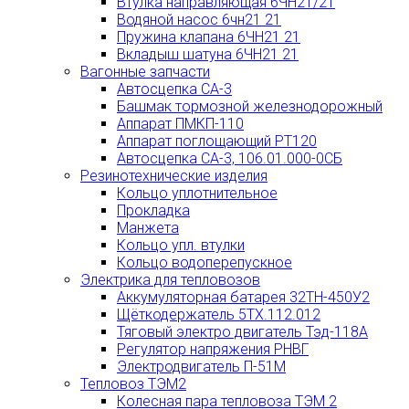
Втулка направляющая 6ЧН21/21
Водяной насос 6чн21 21
Пружина клапана 6ЧН21 21
Вкладыш шатуна 6ЧН21 21
Вагонные запчасти
Автосцепка СА-3
Башмак тормозной железнодорожный
Аппарат ПМКП-110
Аппарат поглощающий РТ120
Автосцепка СА-3, 106.01.000-0СБ
Резинотехнические изделия
Кольцо уплотнительное
Прокладка
Манжета
Кольцо упл. втулки
Кольцо водоперепускное
Электрика для тепловозов
Аккумуляторная батарея 32ТН-450У2
Щёткодержатель 5ТХ.112.012
Тяговый электро двигатель Тэд-118А
Регулятор напряжения РНВГ
Электродвигатель П-51М
Тепловоз ТЭМ2
Колесная пара тепловоза ТЭМ 2