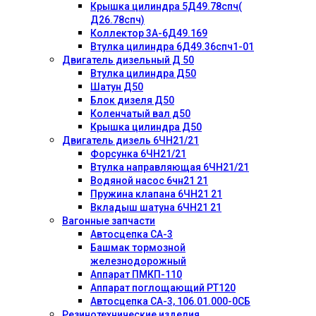
Крышка цилиндра 5Д49.78спч(
Д26.78спч)
Коллектор 3А-6Д49.169
Втулка цилиндра 6Д49.36спч1-01
Двигатель дизельный Д 50
Втулка цилиндра Д50
Шатун Д50
Блок дизеля Д50
Коленчатый вал д50
Крышка цилиндра Д50
Двигатель дизель 6ЧН21/21
Форсунка 6ЧН21/21
Втулка направляющая 6ЧН21/21
Водяной насос 6чн21 21
Пружина клапана 6ЧН21 21
Вкладыш шатуна 6ЧН21 21
Вагонные запчасти
Автосцепка СА-3
Башмак тормозной
железнодорожный
Аппарат ПМКП-110
Аппарат поглощающий РТ120
Автосцепка СА-3, 106.01.000-0СБ
Резинотехнические изделия