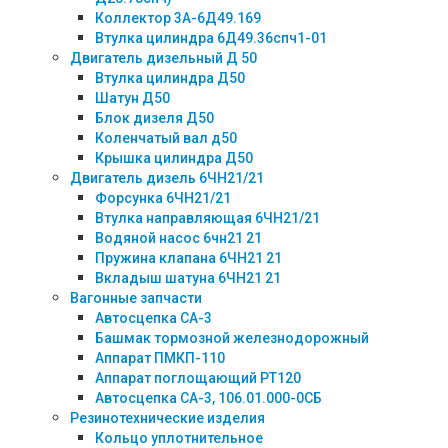
Коллектор 3А-6Д49.169
Втулка цилиндра 6Д49.36спч1-01
Двигатель дизельный Д 50
Втулка цилиндра Д50
Шатун Д50
Блок дизеля Д50
Коленчатый вал д50
Крышка цилиндра Д50
Двигатель дизель 6ЧН21/21
Форсунка 6ЧН21/21
Втулка направляющая 6ЧН21/21
Водяной насос 6чн21 21
Пружина клапана 6ЧН21 21
Вкладыш шатуна 6ЧН21 21
Вагонные запчасти
Автосцепка СА-3
Башмак тормозной железнодорожный
Аппарат ПМКП-110
Аппарат поглощающий РТ120
Автосцепка СА-3, 106.01.000-0СБ
Резинотехнические изделия
Кольцо уплотнительное