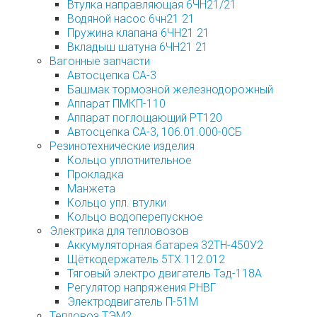
Втулка направляющая 6ЧН21/21
Водяной насос 6чн21 21
Пружина клапана 6ЧН21 21
Вкладыш шатуна 6ЧН21 21
Вагонные запчасти
Автосцепка СА-3
Башмак тормозной железнодорожный
Аппарат ПМКП-110
Аппарат поглощающий РТ120
Автосцепка СА-3, 106.01.000-0СБ
Резинотехнические изделия
Кольцо уплотнительное
Прокладка
Манжета
Кольцо упл. втулки
Кольцо водоперепускное
Электрика для тепловозов
Аккумуляторная батарея 32ТН-450У2
Щёткодержатель 5ТХ.112.012
Тяговый электро двигатель Тэд-118А
Регулятор напряжения РНВГ
Электродвигатель П-51М
Тепловоз ТЭМ2