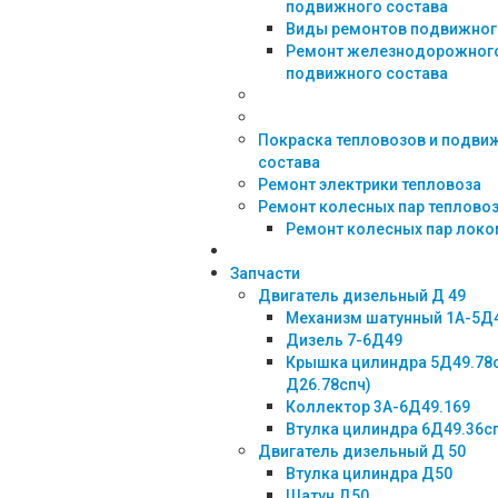
подвижного состава
Виды ремонтов подвижног
Ремонт железнодорожног
подвижного состава
Покраска тепловозов и подви
состава
Ремонт электрики тепловоза
Ремонт колесных пар теплово
Ремонт колесных пар лок
Запчасти
Двигатель дизельный Д 49
Механизм шатунный 1А-5Д
Дизель 7-6Д49
Крышка цилиндра 5Д49.78
Д26.78спч)
Коллектор 3А-6Д49.169
Втулка цилиндра 6Д49.36с
Двигатель дизельный Д 50
Втулка цилиндра Д50
Шатун Д50