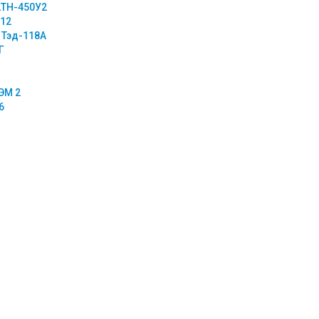
2ТН-450У2
012
 Тэд-118А
Г
ЭМ 2
6