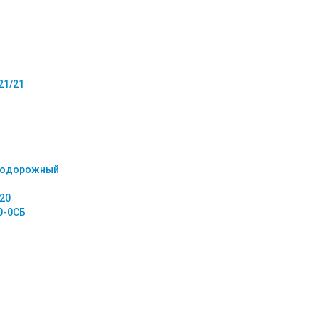
21/21
нодорожный
20
0-0СБ