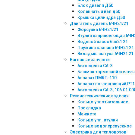
Блок дизеля Д50
Коленчатый вал д50
Крышка цилиндра Д50
Двигатель дизель 6ЧН21/21
Форсунка 6ЧН21/21
Втулка направляющая 6ЧН
Водяной насос 6чн21 21
Пружина клапана 6ЧН21 21
Вкладыш шатуна 6ЧН21 21
Вагонные запчасти
Автосцепка СА-3
Башмак тормозной желез
Аппарат ПМКП-110
Аппарат поглощающий РТ1
Автосцепка СА-3, 106.01.00
Резинотехнические изделия
Кольцо уплотнительное
Прокладка
Манжета
Кольцо упл. втулки
Кольцо водоперепускное
Электрика для тепловозов