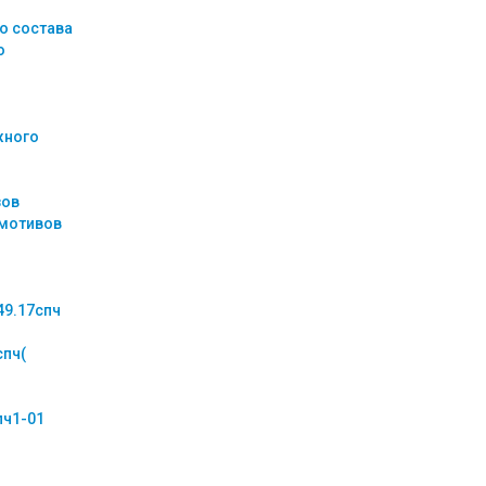
о состава
о
жного
зов
омотивов
49.17спч
спч(
пч1-01