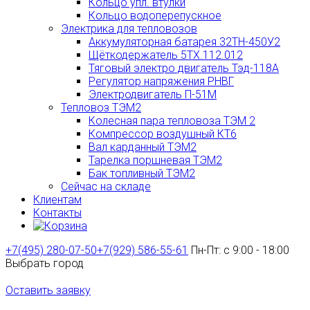
Кольцо упл. втулки
Кольцо водоперепускное
Электрика для тепловозов
Аккумуляторная батарея 32ТН-450У2
Щёткодержатель 5ТХ.112.012
Тяговый электро двигатель Тэд-118А
Регулятор напряжения РНВГ
Электродвигатель П-51М
Тепловоз ТЭМ2
Колесная пара тепловоза ТЭМ 2
Компрессор воздушный КТ6
Вал карданный ТЭМ2
Тарелка поршневая ТЭМ2
Бак топливный ТЭМ2
Сейчас на складе
Клиентам
Контакты
+7(495) 280-07-50
+7(929) 586-55-61
Пн-Пт: с 9:00 - 18:00
Выбрать город
Оставить заявку