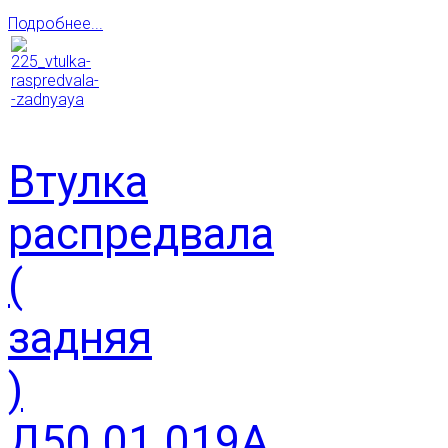
Подробнее...
Втулка
распредвала
(
задняя
)
Д50.01.019А