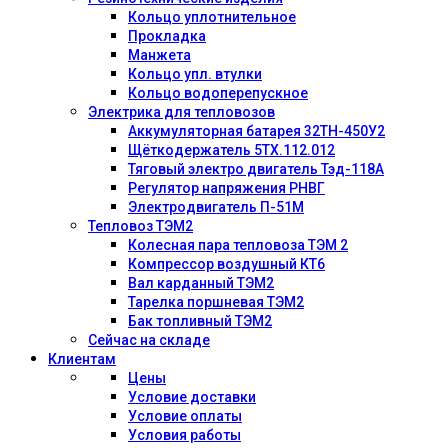
Кольцо уплотнительное
Прокладка
Манжета
Кольцо упл. втулки
Кольцо водоперепускное
Электрика для тепловозов
Аккумуляторная батарея 32ТН-450У2
Щёткодержатель 5ТХ.112.012
Тяговый электро двигатель Тэд-118А
Регулятор напряжения РНВГ
Электродвигатель П-51М
Тепловоз ТЭМ2
Колесная пара тепловоза ТЭМ 2
Компрессор воздушный КТ6
Вал карданный ТЭМ2
Тарелка поршневая ТЭМ2
Бак топливный ТЭМ2
Сейчас на складе
Клиентам
Цены
Условие доставки
Условие оплаты
Условия работы