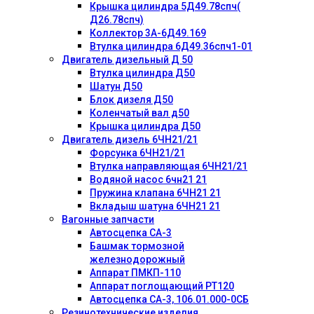
Крышка цилиндра 5Д49.78спч(
Д26.78спч)
Коллектор 3А-6Д49.169
Втулка цилиндра 6Д49.36спч1-01
Двигатель дизельный Д 50
Втулка цилиндра Д50
Шатун Д50
Блок дизеля Д50
Коленчатый вал д50
Крышка цилиндра Д50
Двигатель дизель 6ЧН21/21
Форсунка 6ЧН21/21
Втулка направляющая 6ЧН21/21
Водяной насос 6чн21 21
Пружина клапана 6ЧН21 21
Вкладыш шатуна 6ЧН21 21
Вагонные запчасти
Автосцепка СА-3
Башмак тормозной
железнодорожный
Аппарат ПМКП-110
Аппарат поглощающий РТ120
Автосцепка СА-3, 106.01.000-0СБ
Резинотехнические изделия