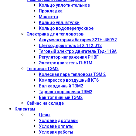
Кольцо уплотнительное
Прокладка
Манжета
Кольцо упл. втулки
Кольцо водоперепускное
Электрика для тепловозов
Аккумуляторная батарея 32ТН-450У2
Щёткодержатель 5ТХ.112.012
Тяговый электро двигатель Тэд-118А
Регулятор напряжения РНВГ
Электродвигатель П-51М
Тепловоз ТЭМ2
Колесная пара тепловоза ТЭМ 2
Компрессор воздушный КТ6
Вал карданный ТЭМ2
Тарелка поршневая ТЭМ2
Бак топливный ТЭМ2
Сейчас на складе
Клиентам
Цены
Условие доставки
Условие оплаты
Условия работы