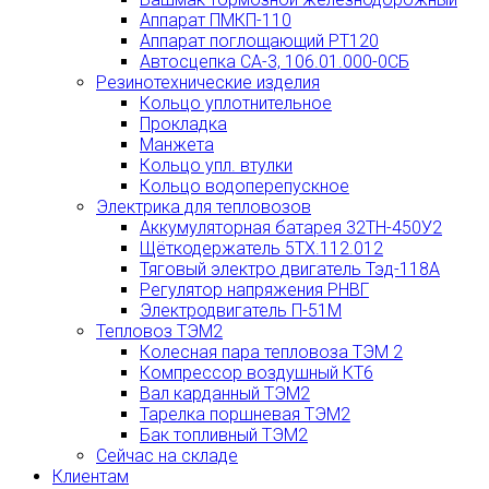
Аппарат ПМКП-110
Аппарат поглощающий РТ120
Автосцепка СА-3, 106.01.000-0СБ
Резинотехнические изделия
Кольцо уплотнительное
Прокладка
Манжета
Кольцо упл. втулки
Кольцо водоперепускное
Электрика для тепловозов
Аккумуляторная батарея 32ТН-450У2
Щёткодержатель 5ТХ.112.012
Тяговый электро двигатель Тэд-118А
Регулятор напряжения РНВГ
Электродвигатель П-51М
Тепловоз ТЭМ2
Колесная пара тепловоза ТЭМ 2
Компрессор воздушный КТ6
Вал карданный ТЭМ2
Тарелка поршневая ТЭМ2
Бак топливный ТЭМ2
Сейчас на складе
Клиентам