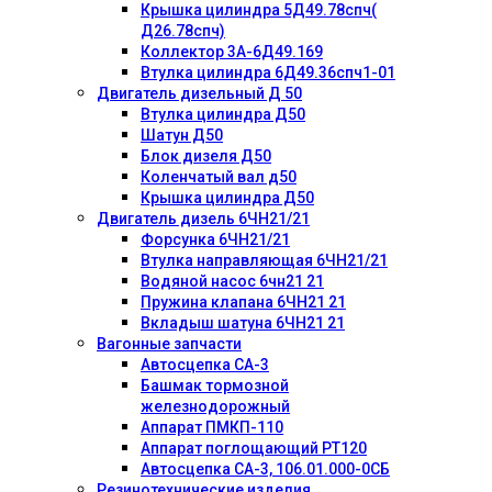
Крышка цилиндра 5Д49.78спч(
Д26.78спч)
Коллектор 3А-6Д49.169
Втулка цилиндра 6Д49.36спч1-01
Двигатель дизельный Д 50
Втулка цилиндра Д50
Шатун Д50
Блок дизеля Д50
Коленчатый вал д50
Крышка цилиндра Д50
Двигатель дизель 6ЧН21/21
Форсунка 6ЧН21/21
Втулка направляющая 6ЧН21/21
Водяной насос 6чн21 21
Пружина клапана 6ЧН21 21
Вкладыш шатуна 6ЧН21 21
Вагонные запчасти
Автосцепка СА-3
Башмак тормозной
железнодорожный
Аппарат ПМКП-110
Аппарат поглощающий РТ120
Автосцепка СА-3, 106.01.000-0СБ
Резинотехнические изделия