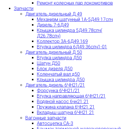
Ремонт колесных пар локомотивов
Запчасти
Двигатель дизельный Д 49
Механизм шатунный 1А-5Д49.17спч
Дизель 7-6Д49
Крышка цилиндра 5Д49.78спч(
Д26.78спч)
Коллектор 3А-6Д49.169
Втулка цилиндра 6Д49.36спч1-01
Двигатель дизельный Д 50
Втулка цилиндра Д50
Шатун Д50
Блок дизеля Д50
Коленчатый вал д50
Крышка цилиндра Д50
Двигатель дизель 6ЧН21/21
Форсунка 6ЧН21/21
Втулка направляющая 6ЧН21/21
Водяной насос 6чн21 21
Пружина клапана 6ЧН21 21
Вкладыш шатуна 6ЧН21 21
Вагонные запчасти
Автосцепка СА-3
Башмак тормозной железнодорожный