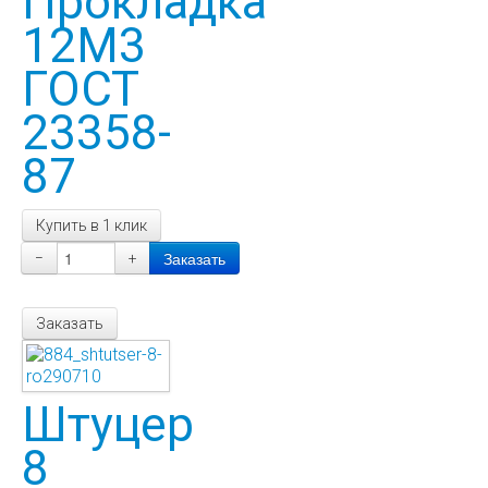
Прокладка
12М3
ГОСТ
23358-
87
Купить в 1 клик
−
+
Заказать
Штуцер
8