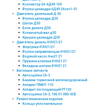
Коллектор 3А-6Д49.169
Втулка цилиндра 6Д49.36спч1-01
Двигатель дизельный Д 50
Втулка цилиндра Д50
Шатун Д50
Блок дизеля Д50
Коленчатый вал д50
Крышка цилиндра Д50
Двигатель дизель 6ЧН21/21
Форсунка 6ЧН21/21
Втулка направляющая 6ЧН21/21
Водяной насос 6чн21 21
Пружина клапана 6ЧН21 21
Вкладыш шатуна 6ЧН21 21
Вагонные запчасти
Автосцепка СА-3
Башмак тормозной железнодорожный
Аппарат ПМКП-110
Аппарат поглощающий РТ120
Автосцепка СА-3, 106.01.000-0СБ
Резинотехнические изделия
Кольцо уплотнительное