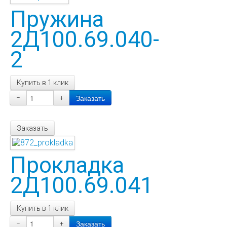
Пружина
2Д100.69.040-
2
Купить в 1 клик
−
+
Заказать
Прокладка
2Д100.69.041
Купить в 1 клик
−
+