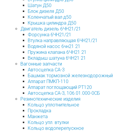
Шатун Д50
Блок дизеля Д50
Коленчатый вал д50
Крышка цилиндра Д50
Двигатель дизель 6ЧН21/21
Форсунка 6ЧН21/21
Втулка направляющая 6ЧН21/21
Водяной насос 6чн21 21
Пружина клапана 6ЧН21 21
Вкладыш шатуна 6ЧН21 21
Вагонные запчасти
Автосцепка СА-3
Башмак тормозной железнодорожный
Аппарат ПМКП-110
Аппарат поглощающий РТ120
Автосцепка СА-3, 106.01.000-0СБ
Резинотехнические изделия
Кольцо уплотнительное
Прокладка
Манжета
Кольцо упл. втулки
Кольцо водоперепускное