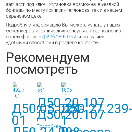
запчасти под ключ. Установка возможна, выездной
бригады по месту приписки тепловоза, так и в нашем
сервисном цехе.
Подробную информацию Вы можете узнать у наших
менеджеров и технических консультантов, позвонив
по телефонам:
+7(495) 280-07-50
или другими
удобными способами в разделе контакты.
Рекомендуем
посмотреть
Д50.20.107
Д50.05.024-
Д50.27.239
Д50.20.107
01
1
Подробнее...