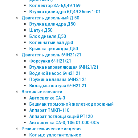
Коллектор 3А-6Д49.169
Втулка цилиндра 6Д49.36спч1-01
Двигатель дизельный Д 50
Втулка цилиндра Д50
Шатун Д50
Блок дизеля Д50
Коленчатый вал д50
Крышка цилиндра Д50
Двигатель дизель 6ЧН21/21
Форсунка 6ЧН21/21
Втулка направляющая 6ЧН21/21
Водяной насос 6чн21 21
Пружина клапана 6ЧН21 21
Вкладыш шатуна 6ЧН21 21
Вагонные запчасти
Автосцепка СА-3
Башмак тормозной железнодорожный
Аппарат ПМКП-110
Аппарат поглощающий РТ120
Автосцепка СА-3, 106.01.000-0СБ
Резинотехнические изделия
Кольцо уплотнительное