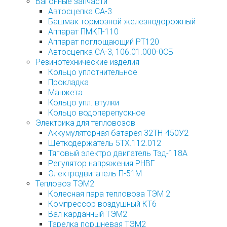
Вагонные запчасти
Автосцепка СА-3
Башмак тормозной железнодорожный
Аппарат ПМКП-110
Аппарат поглощающий РТ120
Автосцепка СА-3, 106.01.000-0СБ
Резинотехнические изделия
Кольцо уплотнительное
Прокладка
Манжета
Кольцо упл. втулки
Кольцо водоперепускное
Электрика для тепловозов
Аккумуляторная батарея 32ТН-450У2
Щёткодержатель 5ТХ.112.012
Тяговый электро двигатель Тэд-118А
Регулятор напряжения РНВГ
Электродвигатель П-51М
Тепловоз ТЭМ2
Колесная пара тепловоза ТЭМ 2
Компрессор воздушный КТ6
Вал карданный ТЭМ2
Тарелка поршневая ТЭМ2