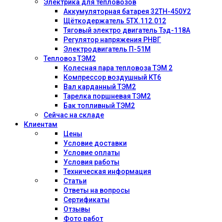
Электрика для тепловозов
Аккумуляторная батарея 32ТН-450У2
Щёткодержатель 5ТХ.112.012
Тяговый электро двигатель Тэд-118А
Регулятор напряжения РНВГ
Электродвигатель П-51М
Тепловоз ТЭМ2
Колесная пара тепловоза ТЭМ 2
Компрессор воздушный КТ6
Вал карданный ТЭМ2
Тарелка поршневая ТЭМ2
Бак топливный ТЭМ2
Сейчас на складе
Клиентам
Цены
Условие доставки
Условие оплаты
Условия работы
Техническая информация
Статьи
Ответы на вопросы
Сертификаты
Отзывы
Фото работ