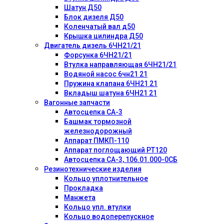
Шатун Д50
Блок дизеля Д50
Коленчатый вал д50
Крышка цилиндра Д50
Двигатель дизель 6ЧН21/21
Форсунка 6ЧН21/21
Втулка направляющая 6ЧН21/21
Водяной насос 6чн21 21
Пружина клапана 6ЧН21 21
Вкладыш шатуна 6ЧН21 21
Вагонные запчасти
Автосцепка СА-3
Башмак тормозной
железнодорожный
Аппарат ПМКП-110
Аппарат поглощающий РТ120
Автосцепка СА-3, 106.01.000-0СБ
Резинотехнические изделия
Кольцо уплотнительное
Прокладка
Манжета
Кольцо упл. втулки
Кольцо водоперепускное