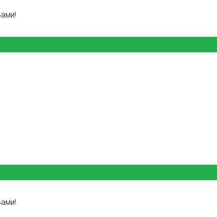
ами!
ами!