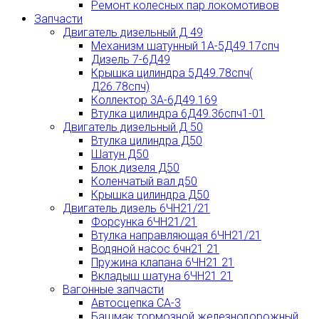
Ремонт колесных пар локомотивов
Запчасти
Двигатель дизельный Д 49
Механизм шатунный 1А-5Д49.17спч
Дизель 7-6Д49
Крышка цилиндра 5Д49.78спч(
Д26.78спч)
Коллектор 3А-6Д49.169
Втулка цилиндра 6Д49.36спч1-01
Двигатель дизельный Д 50
Втулка цилиндра Д50
Шатун Д50
Блок дизеля Д50
Коленчатый вал д50
Крышка цилиндра Д50
Двигатель дизель 6ЧН21/21
Форсунка 6ЧН21/21
Втулка направляющая 6ЧН21/21
Водяной насос 6чн21 21
Пружина клапана 6ЧН21 21
Вкладыш шатуна 6ЧН21 21
Вагонные запчасти
Автосцепка СА-3
Башмак тормозной железнодорожный