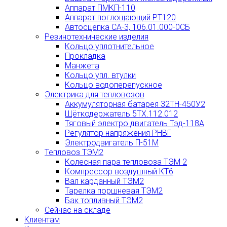
Аппарат ПМКП-110
Аппарат поглощающий РТ120
Автосцепка СА-3, 106.01.000-0СБ
Резинотехнические изделия
Кольцо уплотнительное
Прокладка
Манжета
Кольцо упл. втулки
Кольцо водоперепускное
Электрика для тепловозов
Аккумуляторная батарея 32ТН-450У2
Щёткодержатель 5ТХ.112.012
Тяговый электро двигатель Тэд-118А
Регулятор напряжения РНВГ
Электродвигатель П-51М
Тепловоз ТЭМ2
Колесная пара тепловоза ТЭМ 2
Компрессор воздушный КТ6
Вал карданный ТЭМ2
Тарелка поршневая ТЭМ2
Бак топливный ТЭМ2
Сейчас на складе
Клиентам