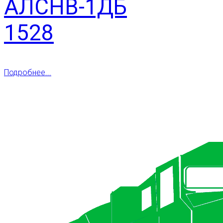
АЛСНВ-1ДБ
1528
Подробнее...