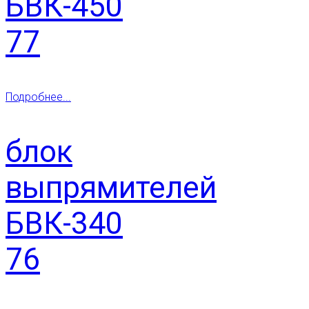
БВК-450
77
Подробнее...
блок
выпрямителей
БВК-340
76