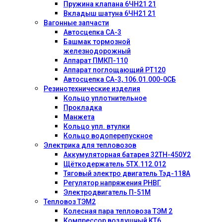
Пружина клапана 6ЧН21 21
Вкладыш шатуна 6ЧН21 21
Вагонные запчасти
Автосцепка СА-3
Башмак тормозной
железнодорожный
Аппарат ПМКП-110
Аппарат поглощающий РТ120
Автосцепка СА-3, 106.01.000-0СБ
Резинотехнические изделия
Кольцо уплотнительное
Прокладка
Манжета
Кольцо упл. втулки
Кольцо водоперепускное
Электрика для тепловозов
Аккумуляторная батарея 32ТН-450У2
Щёткодержатель 5ТХ.112.012
Тяговый электро двигатель Тэд-118А
Регулятор напряжения РНВГ
Электродвигатель П-51М
Тепловоз ТЭМ2
Колесная пара тепловоза ТЭМ 2
Компрессор воздушный КТ6