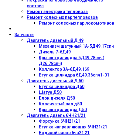
состава
Ремонт электрики тепловоза
Ремонт колесных пар тепловозов
Ремонт колесных пар локомотивов
Запчасти
Двигатель дизельный Д 49
Механизм шатунный 1А-5Д49.17спч
Дизель 7-6Д49
Крышка цилиндра 5Д49.78спч(
Д26.78спч)
Коллектор 3А-6Д49.169
Втулка цилиндра 6Д49.36спч1-01
Двигатель дизельный Д 50
Втулка цилиндра Д50
Шатун Д50
Блок дизеля Д50
Коленчатый вал д50
Крышка цилиндра Д50
Двигатель дизель 6ЧН21/21
Форсунка 6ЧН21/21
Втулка направляющая 6ЧН21/21
Водяной насос 6чн21 21