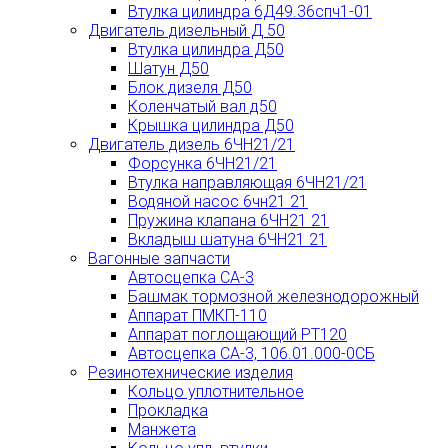
Втулка цилиндра 6Д49.36спч1-01
Двигатель дизельный Д 50
Втулка цилиндра Д50
Шатун Д50
Блок дизеля Д50
Коленчатый вал д50
Крышка цилиндра Д50
Двигатель дизель 6ЧН21/21
Форсунка 6ЧН21/21
Втулка направляющая 6ЧН21/21
Водяной насос 6чн21 21
Пружина клапана 6ЧН21 21
Вкладыш шатуна 6ЧН21 21
Вагонные запчасти
Автосцепка СА-3
Башмак тормозной железнодорожный
Аппарат ПМКП-110
Аппарат поглощающий РТ120
Автосцепка СА-3, 106.01.000-0СБ
Резинотехнические изделия
Кольцо уплотнительное
Прокладка
Манжета