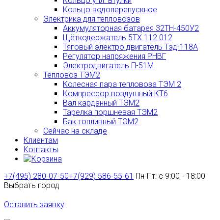
Кольцо упл. втулки
Кольцо водоперепускное
Электрика для тепловозов
Аккумуляторная батарея 32ТН-450У2
Щёткодержатель 5ТХ.112.012
Тяговый электро двигатель Тэд-118А
Регулятор напряжения РНВГ
Электродвигатель П-51М
Тепловоз ТЭМ2
Колесная пара тепловоза ТЭМ 2
Компрессор воздушный КТ6
Вал карданный ТЭМ2
Тарелка поршневая ТЭМ2
Бак топливный ТЭМ2
Сейчас на складе
Клиентам
Контакты
+7(495) 280-07-50
+7(929) 586-55-61
Пн-Пт: с 9:00 - 18:00
Выбрать город
Оставить заявку