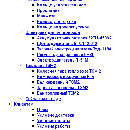
Кольцо уплотнительное
Прокладка
Манжета
Кольцо упл. втулки
Кольцо водоперепускное
Электрика для тепловозов
Аккумуляторная батарея 32ТН-450У2
Щёткодержатель 5ТХ.112.012
Тяговый электро двигатель Тэд-118А
Регулятор напряжения РНВГ
Электродвигатель П-51М
Тепловоз ТЭМ2
Колесная пара тепловоза ТЭМ 2
Компрессор воздушный КТ6
Вал карданный ТЭМ2
Тарелка поршневая ТЭМ2
Бак топливный ТЭМ2
Сейчас на складе
Клиентам
Цены
Условие доставки
Условие оплаты
Условия работы