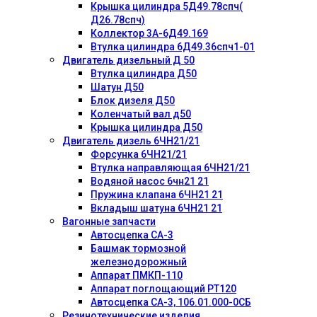
Крышка цилиндра 5Д49.78спч(
Д26.78спч)
Коллектор 3А-6Д49.169
Втулка цилиндра 6Д49.36спч1-01
Двигатель дизельный Д 50
Втулка цилиндра Д50
Шатун Д50
Блок дизеля Д50
Коленчатый вал д50
Крышка цилиндра Д50
Двигатель дизель 6ЧН21/21
Форсунка 6ЧН21/21
Втулка направляющая 6ЧН21/21
Водяной насос 6чн21 21
Пружина клапана 6ЧН21 21
Вкладыш шатуна 6ЧН21 21
Вагонные запчасти
Автосцепка СА-3
Башмак тормозной
железнодорожный
Аппарат ПМКП-110
Аппарат поглощающий РТ120
Автосцепка СА-3, 106.01.000-0СБ
Резинотехнические изделия