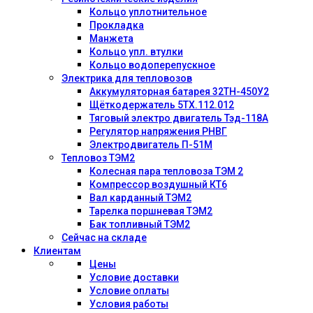
Кольцо уплотнительное
Прокладка
Манжета
Кольцо упл. втулки
Кольцо водоперепускное
Электрика для тепловозов
Аккумуляторная батарея 32ТН-450У2
Щёткодержатель 5ТХ.112.012
Тяговый электро двигатель Тэд-118А
Регулятор напряжения РНВГ
Электродвигатель П-51М
Тепловоз ТЭМ2
Колесная пара тепловоза ТЭМ 2
Компрессор воздушный КТ6
Вал карданный ТЭМ2
Тарелка поршневая ТЭМ2
Бак топливный ТЭМ2
Сейчас на складе
Клиентам
Цены
Условие доставки
Условие оплаты
Условия работы