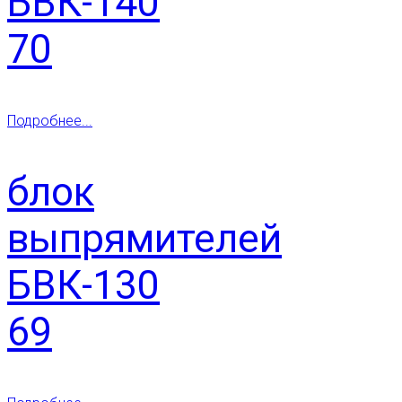
БВК-140
70
Подробнее...
блок
выпрямителей
БВК-130
69