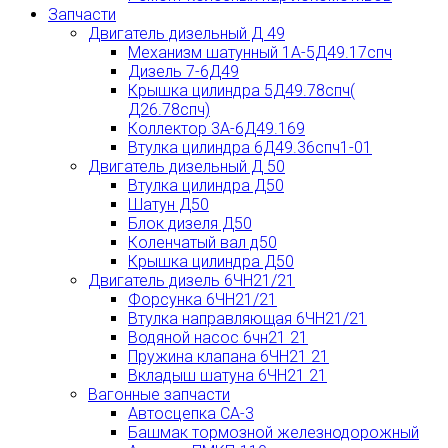
Запчасти
Двигатель дизельный Д 49
Механизм шатунный 1А-5Д49.17спч
Дизель 7-6Д49
Крышка цилиндра 5Д49.78спч(
Д26.78спч)
Коллектор 3А-6Д49.169
Втулка цилиндра 6Д49.36спч1-01
Двигатель дизельный Д 50
Втулка цилиндра Д50
Шатун Д50
Блок дизеля Д50
Коленчатый вал д50
Крышка цилиндра Д50
Двигатель дизель 6ЧН21/21
Форсунка 6ЧН21/21
Втулка направляющая 6ЧН21/21
Водяной насос 6чн21 21
Пружина клапана 6ЧН21 21
Вкладыш шатуна 6ЧН21 21
Вагонные запчасти
Автосцепка СА-3
Башмак тормозной железнодорожный