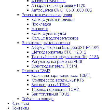
Аппарат ПМКП-110
Аппарат поглощающий РТ120
Автосцепка СА-3, 106.01.000-0СБ
Резинотехнические изделия
Кольцо уплотнительное
Прокладка
Манжета
Кольцо упл. втулки
Кольцо водоперепускное
Электрика для тепловозов
Аккумуляторная батарея 32ТН-450У2
Щёткодержатель 5ТХ.112.012
Тяговый электро двигатель Тэд-118А
Регулятор напряжения РНВГ
Электродвигатель П-51М
Тепловоз ТЭМ2
Колесная пара тепловоза ТЭМ 2
Компрессор воздушный КТ6
Вал карданный ТЭМ2
Тарелка поршневая ТЭМ2
Бак топливный ТЭМ2
Сейчас на складе
Клиентам
Контакты