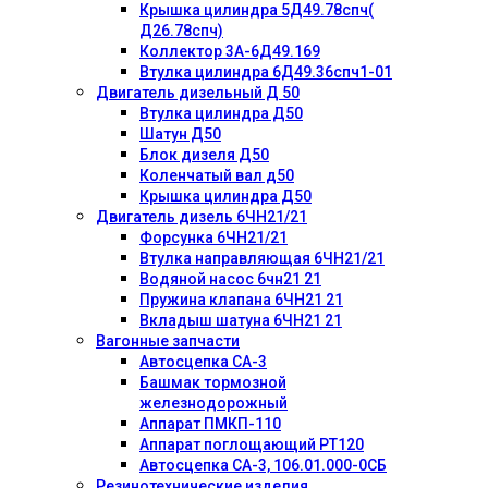
Крышка цилиндра 5Д49.78спч(
Д26.78спч)
Коллектор 3А-6Д49.169
Втулка цилиндра 6Д49.36спч1-01
Двигатель дизельный Д 50
Втулка цилиндра Д50
Шатун Д50
Блок дизеля Д50
Коленчатый вал д50
Крышка цилиндра Д50
Двигатель дизель 6ЧН21/21
Форсунка 6ЧН21/21
Втулка направляющая 6ЧН21/21
Водяной насос 6чн21 21
Пружина клапана 6ЧН21 21
Вкладыш шатуна 6ЧН21 21
Вагонные запчасти
Автосцепка СА-3
Башмак тормозной
железнодорожный
Аппарат ПМКП-110
Аппарат поглощающий РТ120
Автосцепка СА-3, 106.01.000-0СБ
Резинотехнические изделия