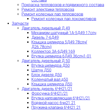
состава
Покраска тепловозов и подвижного состава
Ремонт электрики тепловоза
Ремонт колесных пар тепловозов
Ремонт колесных пар локомотивов
Запчасти
Двигатель дизельный Д 49
Механизм шатунный 1А-5Д49.17спч
Дизель 7-6Д49
Крышка цилиндра 5Д49.78спч(
Д26.78спч)
Коллектор 3А-6Д49.169
Втулка цилиндра 6Д49.36спч1-01
Двигатель дизельный Д 50
Втулка цилиндра Д50
Шатун Д50
Блок дизеля Д50
Коленчатый вал д50
Крышка цилиндра Д50
Двигатель дизель 6ЧН21/21
Форсунка 6ЧН21/21
Втулка направляющая 6ЧН21/21
Водяной насос 6чн21 21
Пружина клапана 6ЧН21 21