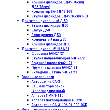
Крышка цилиндра 5Д49.78спч(
Д26.78спч)
Коллектор 3А-6Д49.169
Втулка цилиндра 6Д49.36спч1-01
Двигатель дизельный Д 50
Втулка цилиндра Д50
Шатун Д50
Блок дизеля Д50
Коленчатый вал д50
Крышка цилиндра Д50
Двигатель дизель 6ЧН21/21
Форсунка 6ЧН21/21
Втулка направляющая 6ЧН21/21
Водяной насос 6чн21 21
Пружина клапана 6ЧН21 21
Вкладыш шатуна 6ЧН21 21
Вагонные запчасти
Автосцепка СА-3
Башмак тормозной
железнодорожный
Аппарат ПМКП-110
Аппарат поглощающий РТ120
Автосцепка СА-3, 106.01.000-0СБ
Резинотехнические изделия