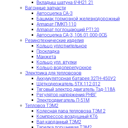
Вкладыш шатуна 6ЧН21 21
Вагонные запчасти
Автосцепка СА-3
Башмак тормозной железнодорожный
Аппарат ПМКП-110
Аппарат поглощающий РТ120
Автосцепка СА-3, 106.01.000-0СБ
Резинотехнические изделия
Кольцо уплотнительное
Прокладка
Манжета
Кольцо упл. втулки
Кольцо водоперепускное
Электрика для тепловозов
Аккумуляторная батарея 32ТН-450У2
Щёткодержатель 5ТХ.112.012
Тяговый электро двигатель Тэд-118А
Регулятор напряжения РНВГ
Электродвигатель П-51М
Тепловоз ТЭМ2
Колесная пара тепловоза ТЭМ 2
Компрессор воздушный КТ6
Вал карданный ТЭМ2
Тарелка поршневая ТЭМ2