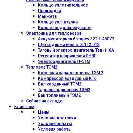
Кольцо уплотнительное
Прокладка
Манжета
Кольцо упл. втулки
Кольцо водоперепускное
Электрика для тепловозов
Аккумуляторная батарея 32ТН-450У2
Щёткодержатель 5ТХ.112.012
Тяговый электро двигатель Тэд-118А
Регулятор напряжения РНВГ
Электродвигатель П-51М
Тепловоз ТЭМ2
Колесная пара тепловоза ТЭМ 2
Компрессор воздушный КТ6
Вал карданный ТЭМ2
Тарелка поршневая ТЭМ2
Бак топливный ТЭМ2
Сейчас на складе
Клиентам
Цены
Условие доставки
Условие оплаты
Условия работы