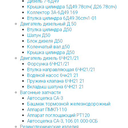
Дизель 7-6Д49
Крышка цилиндра 5Д49.78спч( Д26.78спч)
Коллектор 3А-6Д49.169
Втулка цилиндра 6Д49.36спч1-01
Двигатель дизельный Д 50
Втулка цилиндра Д50
Шатун Д50
Блок дизеля Д50
Коленчатый вал д50
Крышка цилиндра Д50
Двигатель дизель 6ЧН21/21
Форсунка 6ЧН21/21
Втулка направляющая 6ЧН21/21
Водяной насос 6чн21 21
Пружина клапана 6ЧН21 21
Вкладыш шатуна 6ЧН21 21
Вагонные запчасти
Автосцепка СА-3
Башмак тормозной железнодорожный
Аппарат ПМКП-110
Аппарат поглощающий РТ120
Автосцепка СА-3, 106.01.000-0СБ
Резинотехнические изделия