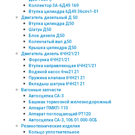
Коллектор 3А-6Д49.169
Втулка цилиндра 6Д49.36спч1-01
Двигатель дизельный Д 50
Втулка цилиндра Д50
Шатун Д50
Блок дизеля Д50
Коленчатый вал д50
Крышка цилиндра Д50
Двигатель дизель 6ЧН21/21
Форсунка 6ЧН21/21
Втулка направляющая 6ЧН21/21
Водяной насос 6чн21 21
Пружина клапана 6ЧН21 21
Вкладыш шатуна 6ЧН21 21
Вагонные запчасти
Автосцепка СА-3
Башмак тормозной железнодорожный
Аппарат ПМКП-110
Аппарат поглощающий РТ120
Автосцепка СА-3, 106.01.000-0СБ
Резинотехнические изделия
Кольцо уплотнительное