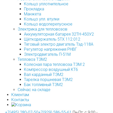
Кольцо уплотнительное
Прокладка
Манжета
Кольцо упл. втулки
Кольцо водоперепускное
Электрика для тепловозов
Аккумуляторная батарея 32ТН-450У2
Щёткодержатель 5ТХ.112.012
Тяговый электро двигатель Тэд-118А
Регулятор напряжения РНВГ
Электродвигатель П-51М
Тепловоз ТЭМ2
Колесная пара тепловоза ТЭМ 2
Компрессор воздушный КТ6
Вал карданный ТЭМ2
Тарелка поршневая ТЭМ2
Бак топливный ТЭМ2
Сейчас на складе
Клиентам
Контакты
+7(495) 280-07-50
+7(929) 586-55-61
Пн-Пт: с 9:00 -