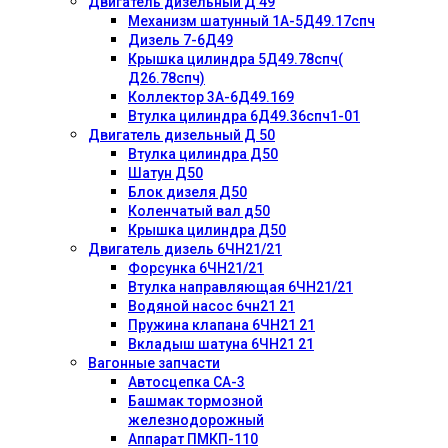
Двигатель дизельный Д 49
Механизм шатунный 1А-5Д49.17спч
Дизель 7-6Д49
Крышка цилиндра 5Д49.78спч(
Д26.78спч)
Коллектор 3А-6Д49.169
Втулка цилиндра 6Д49.36спч1-01
Двигатель дизельный Д 50
Втулка цилиндра Д50
Шатун Д50
Блок дизеля Д50
Коленчатый вал д50
Крышка цилиндра Д50
Двигатель дизель 6ЧН21/21
Форсунка 6ЧН21/21
Втулка направляющая 6ЧН21/21
Водяной насос 6чн21 21
Пружина клапана 6ЧН21 21
Вкладыш шатуна 6ЧН21 21
Вагонные запчасти
Автосцепка СА-3
Башмак тормозной
железнодорожный
Аппарат ПМКП-110