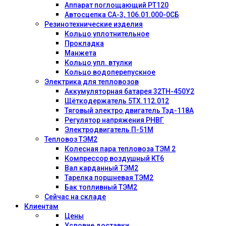
Аппарат поглощающий РТ120
Автосцепка СА-3, 106.01.000-0СБ
Резинотехнические изделия
Кольцо уплотнительное
Прокладка
Манжета
Кольцо упл. втулки
Кольцо водоперепускное
Электрика для тепловозов
Аккумуляторная батарея 32ТН-450У2
Щёткодержатель 5ТХ.112.012
Тяговый электро двигатель Тэд-118А
Регулятор напряжения РНВГ
Электродвигатель П-51М
Тепловоз ТЭМ2
Колесная пара тепловоза ТЭМ 2
Компрессор воздушный КТ6
Вал карданный ТЭМ2
Тарелка поршневая ТЭМ2
Бак топливный ТЭМ2
Сейчас на складе
Клиентам
Цены
Условие доставки