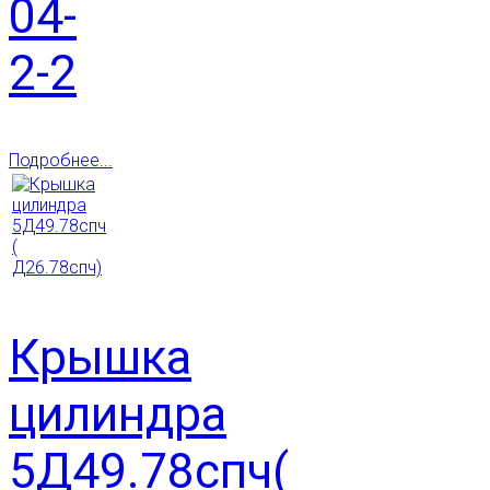
04-
2-2
Подробнее...
Крышка
цилиндра
5Д49.78спч(