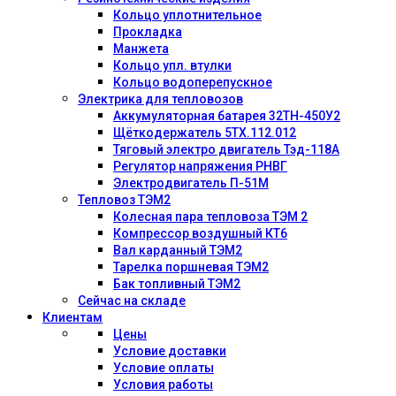
Кольцо уплотнительное
Прокладка
Манжета
Кольцо упл. втулки
Кольцо водоперепускное
Электрика для тепловозов
Аккумуляторная батарея 32ТН-450У2
Щёткодержатель 5ТХ.112.012
Тяговый электро двигатель Тэд-118А
Регулятор напряжения РНВГ
Электродвигатель П-51М
Тепловоз ТЭМ2
Колесная пара тепловоза ТЭМ 2
Компрессор воздушный КТ6
Вал карданный ТЭМ2
Тарелка поршневая ТЭМ2
Бак топливный ТЭМ2
Сейчас на складе
Клиентам
Цены
Условие доставки
Условие оплаты
Условия работы