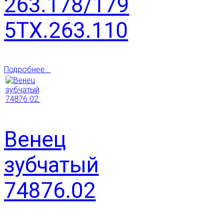
263.178/179
5ТХ.263.110
Подробнее...
Венец
зубчатый
74876.02