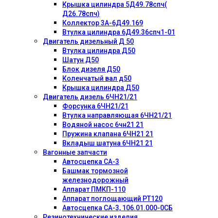
Крышка цилиндра 5Д49.78спч(
Д26.78спч)
Коллектор 3А-6Д49.169
Втулка цилиндра 6Д49.36спч1-01
Двигатель дизельный Д 50
Втулка цилиндра Д50
Шатун Д50
Блок дизеля Д50
Коленчатый вал д50
Крышка цилиндра Д50
Двигатель дизель 6ЧН21/21
Форсунка 6ЧН21/21
Втулка направляющая 6ЧН21/21
Водяной насос 6чн21 21
Пружина клапана 6ЧН21 21
Вкладыш шатуна 6ЧН21 21
Вагонные запчасти
Автосцепка СА-3
Башмак тормозной
железнодорожный
Аппарат ПМКП-110
Аппарат поглощающий РТ120
Автосцепка СА-3, 106.01.000-0СБ
Резинотехнические изделия