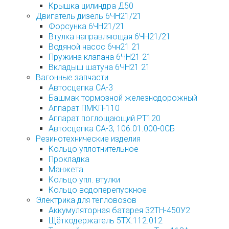
Крышка цилиндра Д50
Двигатель дизель 6ЧН21/21
Форсунка 6ЧН21/21
Втулка направляющая 6ЧН21/21
Водяной насос 6чн21 21
Пружина клапана 6ЧН21 21
Вкладыш шатуна 6ЧН21 21
Вагонные запчасти
Автосцепка СА-3
Башмак тормозной железнодорожный
Аппарат ПМКП-110
Аппарат поглощающий РТ120
Автосцепка СА-3, 106.01.000-0СБ
Резинотехнические изделия
Кольцо уплотнительное
Прокладка
Манжета
Кольцо упл. втулки
Кольцо водоперепускное
Электрика для тепловозов
Аккумуляторная батарея 32ТН-450У2
Щёткодержатель 5ТХ.112.012