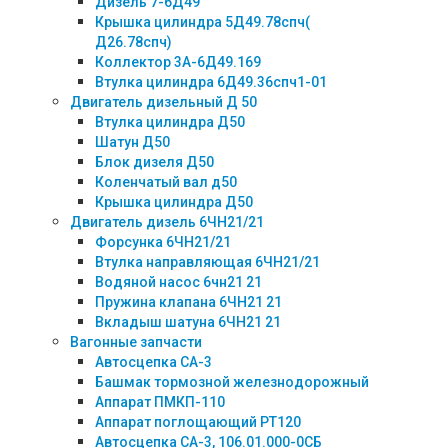
Дизель 7-6Д49
Крышка цилиндра 5Д49.78спч(
Д26.78спч)
Коллектор 3А-6Д49.169
Втулка цилиндра 6Д49.36спч1-01
Двигатель дизельный Д 50
Втулка цилиндра Д50
Шатун Д50
Блок дизеля Д50
Коленчатый вал д50
Крышка цилиндра Д50
Двигатель дизель 6ЧН21/21
Форсунка 6ЧН21/21
Втулка направляющая 6ЧН21/21
Водяной насос 6чн21 21
Пружина клапана 6ЧН21 21
Вкладыш шатуна 6ЧН21 21
Вагонные запчасти
Автосцепка СА-3
Башмак тормозной железнодорожный
Аппарат ПМКП-110
Аппарат поглощающий РТ120
Автосцепка СА-3, 106.01.000-0СБ