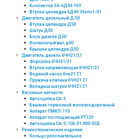
Коллектор 3А-6Д49.169
Втулка цилиндра 6Д49.36спч1-01
Двигатель дизельный Д 50
Втулка цилиндра Д50
Шатун Д50
Блок дизеля Д50
Коленчатый вал д50
Крышка цилиндра Д50
Двигатель дизель 6ЧН21/21
Форсунка 6ЧН21/21
Втулка направляющая 6ЧН21/21
Водяной насос 6чн21 21
Пружина клапана 6ЧН21 21
Вкладыш шатуна 6ЧН21 21
Вагонные запчасти
Автосцепка СА-3
Башмак тормозной железнодорожный
Аппарат ПМКП-110
Аппарат поглощающий РТ120
Автосцепка СА-3, 106.01.000-0СБ
Резинотехнические изделия
Кольцо уплотнительное