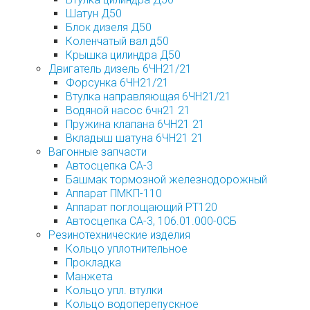
Шатун Д50
Блок дизеля Д50
Коленчатый вал д50
Крышка цилиндра Д50
Двигатель дизель 6ЧН21/21
Форсунка 6ЧН21/21
Втулка направляющая 6ЧН21/21
Водяной насос 6чн21 21
Пружина клапана 6ЧН21 21
Вкладыш шатуна 6ЧН21 21
Вагонные запчасти
Автосцепка СА-3
Башмак тормозной железнодорожный
Аппарат ПМКП-110
Аппарат поглощающий РТ120
Автосцепка СА-3, 106.01.000-0СБ
Резинотехнические изделия
Кольцо уплотнительное
Прокладка
Манжета
Кольцо упл. втулки
Кольцо водоперепускное