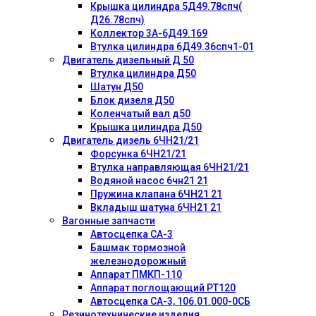
Крышка цилиндра 5Д49.78спч(
Д26.78спч)
Коллектор 3А-6Д49.169
Втулка цилиндра 6Д49.36спч1-01
Двигатель дизельный Д 50
Втулка цилиндра Д50
Шатун Д50
Блок дизеля Д50
Коленчатый вал д50
Крышка цилиндра Д50
Двигатель дизель 6ЧН21/21
Форсунка 6ЧН21/21
Втулка направляющая 6ЧН21/21
Водяной насос 6чн21 21
Пружина клапана 6ЧН21 21
Вкладыш шатуна 6ЧН21 21
Вагонные запчасти
Автосцепка СА-3
Башмак тормозной
железнодорожный
Аппарат ПМКП-110
Аппарат поглощающий РТ120
Автосцепка СА-3, 106.01.000-0СБ
Резинотехнические изделия