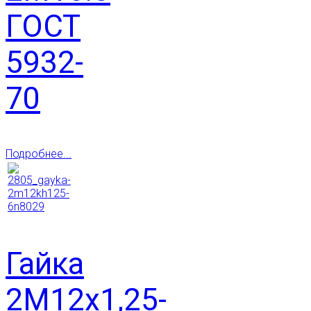
ГОСТ
5932-
70
Подробнее...
Гайка
2М12х1,25-