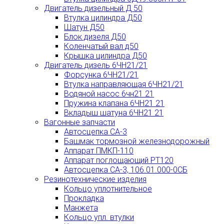
Двигатель дизельный Д 50
Втулка цилиндра Д50
Шатун Д50
Блок дизеля Д50
Коленчатый вал д50
Крышка цилиндра Д50
Двигатель дизель 6ЧН21/21
Форсунка 6ЧН21/21
Втулка направляющая 6ЧН21/21
Водяной насос 6чн21 21
Пружина клапана 6ЧН21 21
Вкладыш шатуна 6ЧН21 21
Вагонные запчасти
Автосцепка СА-3
Башмак тормозной железнодорожный
Аппарат ПМКП-110
Аппарат поглощающий РТ120
Автосцепка СА-3, 106.01.000-0СБ
Резинотехнические изделия
Кольцо уплотнительное
Прокладка
Манжета
Кольцо упл. втулки