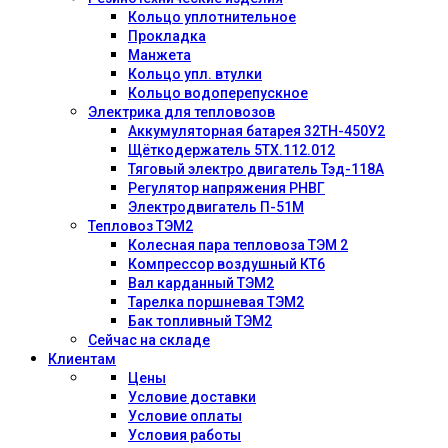
Кольцо уплотнительное
Прокладка
Манжета
Кольцо упл. втулки
Кольцо водоперепускное
Электрика для тепловозов
Аккумуляторная батарея 32ТН-450У2
Щёткодержатель 5ТХ.112.012
Тяговый электро двигатель Тэд-118А
Регулятор напряжения РНВГ
Электродвигатель П-51М
Тепловоз ТЭМ2
Колесная пара тепловоза ТЭМ 2
Компрессор воздушный КТ6
Вал карданный ТЭМ2
Тарелка поршневая ТЭМ2
Бак топливный ТЭМ2
Сейчас на складе
Клиентам
Цены
Условие доставки
Условие оплаты
Условия работы