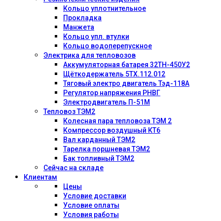
Кольцо уплотнительное
Прокладка
Манжета
Кольцо упл. втулки
Кольцо водоперепускное
Электрика для тепловозов
Аккумуляторная батарея 32ТН-450У2
Щёткодержатель 5ТХ.112.012
Тяговый электро двигатель Тэд-118А
Регулятор напряжения РНВГ
Электродвигатель П-51М
Тепловоз ТЭМ2
Колесная пара тепловоза ТЭМ 2
Компрессор воздушный КТ6
Вал карданный ТЭМ2
Тарелка поршневая ТЭМ2
Бак топливный ТЭМ2
Сейчас на складе
Клиентам
Цены
Условие доставки
Условие оплаты
Условия работы