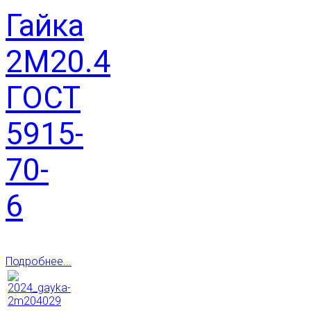
Гайка
2М20.4
ГОСТ
5915-
70-
6
Подробнее...