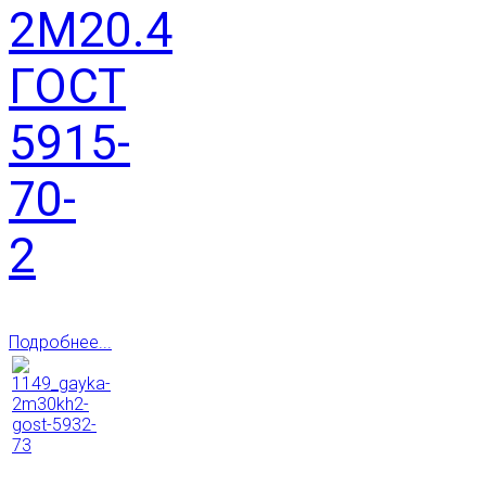
2М20.4
ГОСТ
5915-
70-
2
Подробнее...