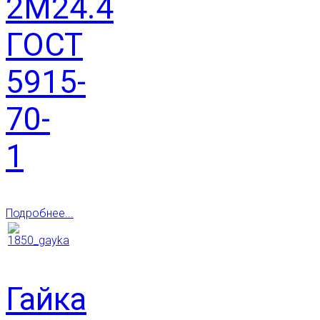
2М24.4
ГОСТ
5915-
70-
1
Подробнее...
Гайка