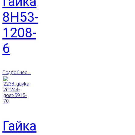
Гайка
8Н53-
1208-
6
Подробнее...
Гайка