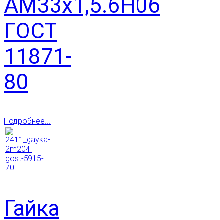
АМ33х1,5.6Н06
ГОСТ
11871-
80
Подробнее...
Гайка