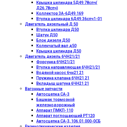
Крышка цилиндра 5Д49.78спч(
Д26.78спч)
Коллектор 3А-6Д49.169
Втулка цилиндра 6Д49.36спч1-01
Двигатель дизельный Д 50
Втулка цилиндра Д50
Шатун Д50
Блок дизеля Д50
Коленчатый вал д50
Крышка цилиндра Д50
Двигатель дизель 6ЧН21/21
Форсунка 6ЧН21/21
Втулка направляющая 6ЧН21/21
Водяной насос 6чн21 21
Пружина клапана 6ЧН21 21
Вкладыш шатуна 6ЧН21 21
Вагонные запчасти
Автосцепка СА-3
Башмак тормозной
железнодорожный
Аппарат ПМКП-110
Аппарат поглощающий РТ120
Автосцепка СА-3, 106.01.000-0СБ
Резинотехнические изделия