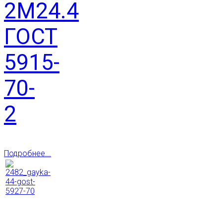
2М24.4
ГОСТ
5915-
70-
2
Подробнее...