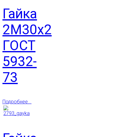
Гайка
2М30х2
ГОСТ
5932-
73
Подробнее...