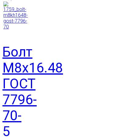
Болт
М8х16.48
ГОСТ
7796-
70-
5