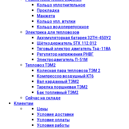
Кольцо уплотнительное
Прокладка
Манжета
Кольцо упл. втулки
Кольцо водоперепускное
Электрика для тепловозов
Аккумуляторная батарея 32ТН-450У2
Щёткодержатель 5ТХ.112.012
Тяговый электро двигатель Тэд-118А
Регулятор напряжения РНВГ
Электродвигатель П-51М
Тепловоз ТЭМ2
Колесная пара тепловоза ТЭМ 2
Компрессор воздушный КТ6
Вал карданный ТЭМ2
Тарелка поршневая ТЭМ2
Бак топливный ТЭМ2
Сейчас на складе
Клиентам
Цены
Условие доставки
Условие оплаты
Условия работы