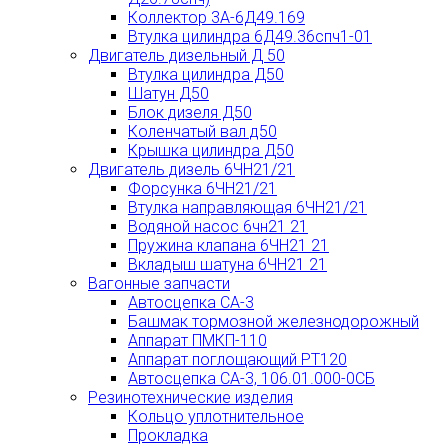
Коллектор 3А-6Д49.169
Втулка цилиндра 6Д49.36спч1-01
Двигатель дизельный Д 50
Втулка цилиндра Д50
Шатун Д50
Блок дизеля Д50
Коленчатый вал д50
Крышка цилиндра Д50
Двигатель дизель 6ЧН21/21
Форсунка 6ЧН21/21
Втулка направляющая 6ЧН21/21
Водяной насос 6чн21 21
Пружина клапана 6ЧН21 21
Вкладыш шатуна 6ЧН21 21
Вагонные запчасти
Автосцепка СА-3
Башмак тормозной железнодорожный
Аппарат ПМКП-110
Аппарат поглощающий РТ120
Автосцепка СА-3, 106.01.000-0СБ
Резинотехнические изделия
Кольцо уплотнительное
Прокладка