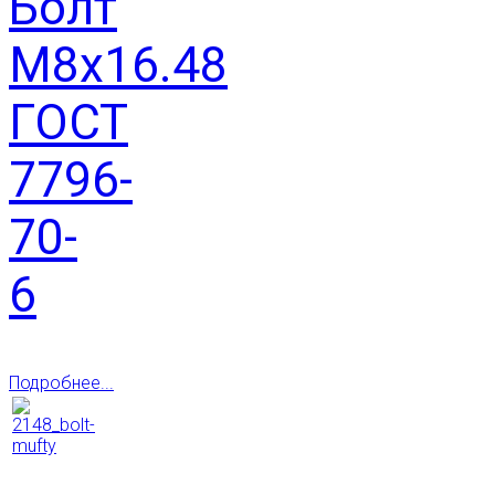
Болт
М8х16.48
ГОСТ
7796-
70-
6
Подробнее...