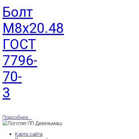
Болт
М8х20.48
ГОСТ
7796-
70-
3
Подробнее...
Карта сайта