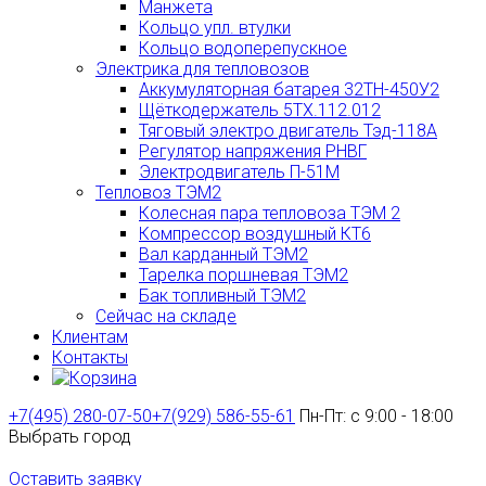
Манжета
Кольцо упл. втулки
Кольцо водоперепускное
Электрика для тепловозов
Аккумуляторная батарея 32ТН-450У2
Щёткодержатель 5ТХ.112.012
Тяговый электро двигатель Тэд-118А
Регулятор напряжения РНВГ
Электродвигатель П-51М
Тепловоз ТЭМ2
Колесная пара тепловоза ТЭМ 2
Компрессор воздушный КТ6
Вал карданный ТЭМ2
Тарелка поршневая ТЭМ2
Бак топливный ТЭМ2
Сейчас на складе
Клиентам
Контакты
+7(495) 280-07-50
+7(929) 586-55-61
Пн-Пт: с 9:00 - 18:00
Выбрать город
Оставить заявку