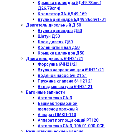
Крышка цилиндра 5Д49.78спч(
Д26.78спч)
Коллектор 3А-6Д49.169
Втулка цилиндра 6Д49.36спч1-01
Двигатель дизельный Д 50
Втулка цилиндра Д50
Шатун Д50
Блок дизеля Д50
Коленчатый вал д50
Крышка цилиндра Д50
Двигатель дизель 6ЧН21/21
Форсунка 6ЧН21/21
Втулка направляющая 6ЧН21/21
Водяной насос 6чн21 21
Пружина клапана 6ЧН21 21
Вкладыш шатуна 6ЧН21 21
Вагонные запчасти
Автосцепка СА-3
Башмак тормозной
железнодорожный
Аппарат ПМКП-110
Аппарат поглощающий РТ120
Автосцепка СА-3, 106.01.000-0СБ
Резинотехнические изделия