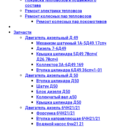
состава
Ремонт электрики тепловоза
Ремонт колесных пар тепловозов
Ремонт колесных пар локомотивов
Запчасти
Двигатель дизельный Д 49
Механизм шатунный 1А-5Д49.17спч
Дизель 7-6Д49
Крышка цилиндра 5Д49.78спч(
Д26.78спч)
Коллектор 3А-6Д49.169
Втулка цилиндра 6Д49.36спч1-01
Двигатель дизельный Д 50
Втулка цилиндра Д50
Шатун Д50
Блок дизеля Д50
Коленчатый вал д50
Крышка цилиндра Д50
Двигатель дизель 6ЧН21/21
Форсунка 6ЧН21/21
Втулка направляющая 6ЧН21/21
Водяной насос 6чн21 21