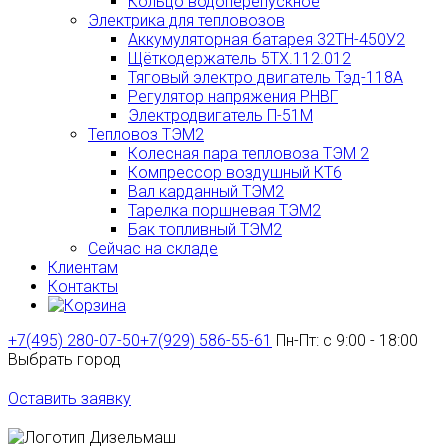
Кольцо водоперепускное
Электрика для тепловозов
Аккумуляторная батарея 32ТН-450У2
Щёткодержатель 5ТХ.112.012
Тяговый электро двигатель Тэд-118А
Регулятор напряжения РНВГ
Электродвигатель П-51М
Тепловоз ТЭМ2
Колесная пара тепловоза ТЭМ 2
Компрессор воздушный КТ6
Вал карданный ТЭМ2
Тарелка поршневая ТЭМ2
Бак топливный ТЭМ2
Сейчас на складе
Клиентам
Контакты
+7(495) 280-07-50
+7(929) 586-55-61
Пн-Пт: с 9:00 - 18:00
Выбрать город
Оставить заявку