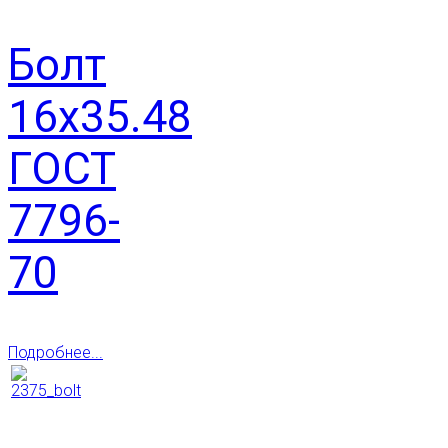
Болт
16х35.48
ГОСТ
7796-
70
Подробнее...