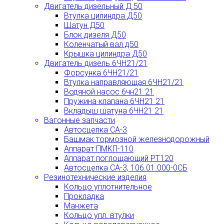
Двигатель дизельный Д 50
Втулка цилиндра Д50
Шатун Д50
Блок дизеля Д50
Коленчатый вал д50
Крышка цилиндра Д50
Двигатель дизель 6ЧН21/21
Форсунка 6ЧН21/21
Втулка направляющая 6ЧН21/21
Водяной насос 6чн21 21
Пружина клапана 6ЧН21 21
Вкладыш шатуна 6ЧН21 21
Вагонные запчасти
Автосцепка СА-3
Башмак тормозной железнодорожный
Аппарат ПМКП-110
Аппарат поглощающий РТ120
Автосцепка СА-3, 106.01.000-0СБ
Резинотехнические изделия
Кольцо уплотнительное
Прокладка
Манжета
Кольцо упл. втулки