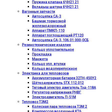
Пружина клапана 6ЧН21 21
Вкладыш шатуна 6ЧН21 21
Вагонные запчасти
Автосцепка СА-3
Башмак тормозной
железнодорожный
Аппарат ПМКП-110
Аппарат поглощающий РТ120
Автосцепка СА-3, 106.01.000-0СБ
Резинотехнические изделия
Кольцо уплотнительное
Прокладка
Манжета
Кольцо упл. втулки
Кольцо водоперепускное
Электрика для тепловозов
Аккумуляторная батарея 32ТН-450У2
Щёткодержатель 5ТХ.112.012
Тяговый электро двигатель Тэд-118А
Регулятор напряжения РНВГ
Электродвигатель П-51М
Тепловоз ТЭМ2
Колесная пара тепловоза ТЭМ 2
Компрессор воздушный КТ6