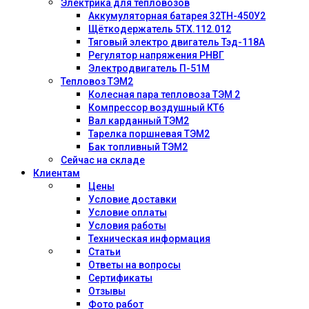
Электрика для тепловозов
Аккумуляторная батарея 32ТН-450У2
Щёткодержатель 5ТХ.112.012
Тяговый электро двигатель Тэд-118А
Регулятор напряжения РНВГ
Электродвигатель П-51М
Тепловоз ТЭМ2
Колесная пара тепловоза ТЭМ 2
Компрессор воздушный КТ6
Вал карданный ТЭМ2
Тарелка поршневая ТЭМ2
Бак топливный ТЭМ2
Сейчас на складе
Клиентам
Цены
Условие доставки
Условие оплаты
Условия работы
Техническая информация
Статьи
Ответы на вопросы
Сертификаты
Отзывы
Фото работ