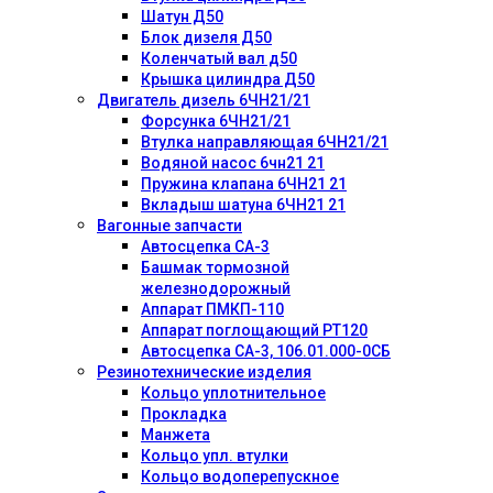
Шатун Д50
Блок дизеля Д50
Коленчатый вал д50
Крышка цилиндра Д50
Двигатель дизель 6ЧН21/21
Форсунка 6ЧН21/21
Втулка направляющая 6ЧН21/21
Водяной насос 6чн21 21
Пружина клапана 6ЧН21 21
Вкладыш шатуна 6ЧН21 21
Вагонные запчасти
Автосцепка СА-3
Башмак тормозной
железнодорожный
Аппарат ПМКП-110
Аппарат поглощающий РТ120
Автосцепка СА-3, 106.01.000-0СБ
Резинотехнические изделия
Кольцо уплотнительное
Прокладка
Манжета
Кольцо упл. втулки
Кольцо водоперепускное