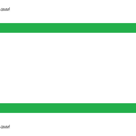
ами!
ами!