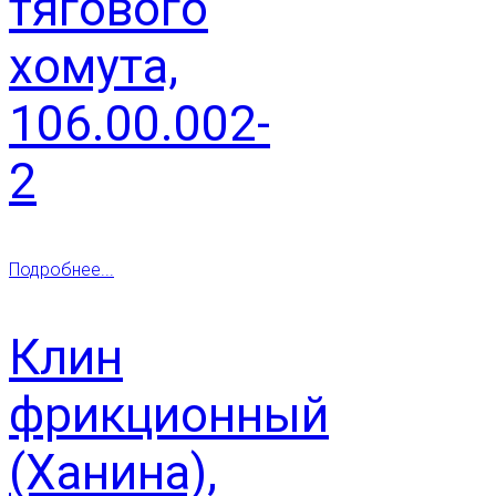
тягового
хомута,
106.00.002-
2
Подробнее...
Клин
фрикционный
(Ханина),