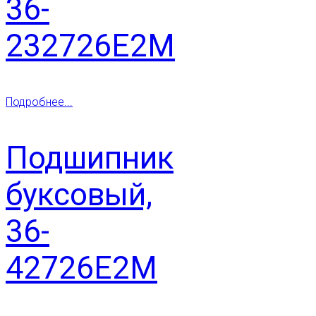
36-
232726Е2М
Подробнее...
Подшипник
буксовый,
36-
42726Е2М