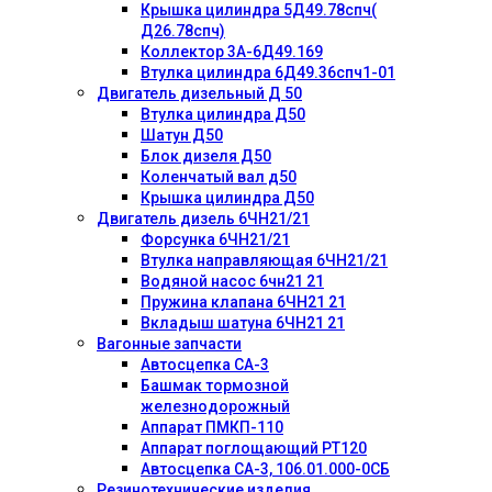
Крышка цилиндра 5Д49.78спч(
Д26.78спч)
Коллектор 3А-6Д49.169
Втулка цилиндра 6Д49.36спч1-01
Двигатель дизельный Д 50
Втулка цилиндра Д50
Шатун Д50
Блок дизеля Д50
Коленчатый вал д50
Крышка цилиндра Д50
Двигатель дизель 6ЧН21/21
Форсунка 6ЧН21/21
Втулка направляющая 6ЧН21/21
Водяной насос 6чн21 21
Пружина клапана 6ЧН21 21
Вкладыш шатуна 6ЧН21 21
Вагонные запчасти
Автосцепка СА-3
Башмак тормозной
железнодорожный
Аппарат ПМКП-110
Аппарат поглощающий РТ120
Автосцепка СА-3, 106.01.000-0СБ
Резинотехнические изделия