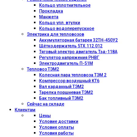
Кольцо уплотнительное
Прокладка
Манжета
Кольцо упл. втулки
Кольцо водоперепускное
Электрика для тепловозов
Аккумуляторная батарея 32ТН-450У2
Щёткодержатель 5ТХ.112.012
Тяговый электро двигатель Тэд-118А
Регулятор напряжения РНВГ
Электродвигатель П-51М
Тепловоз ТЭМ2
Колесная пара тепловоза ТЭМ 2
Компрессор воздушный КТ6
Вал карданный ТЭМ2
Тарелка поршневая ТЭМ2
Бак топливный ТЭМ2
Сейчас на складе
Клиентам
Цены
Условие доставки
Условие оплаты
Условия работы