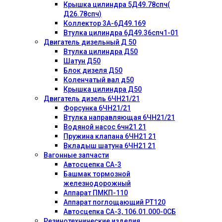
Крышка цилиндра 5Д49.78спч(
Д26.78спч)
Коллектор 3А-6Д49.169
Втулка цилиндра 6Д49.36спч1-01
Двигатель дизельный Д 50
Втулка цилиндра Д50
Шатун Д50
Блок дизеля Д50
Коленчатый вал д50
Крышка цилиндра Д50
Двигатель дизель 6ЧН21/21
Форсунка 6ЧН21/21
Втулка направляющая 6ЧН21/21
Водяной насос 6чн21 21
Пружина клапана 6ЧН21 21
Вкладыш шатуна 6ЧН21 21
Вагонные запчасти
Автосцепка СА-3
Башмак тормозной
железнодорожный
Аппарат ПМКП-110
Аппарат поглощающий РТ120
Автосцепка СА-3, 106.01.000-0СБ
Резинотехнические изделия