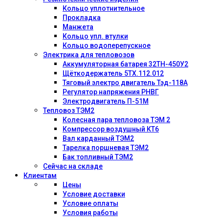
Кольцо уплотнительное
Прокладка
Манжета
Кольцо упл. втулки
Кольцо водоперепускное
Электрика для тепловозов
Аккумуляторная батарея 32ТН-450У2
Щёткодержатель 5ТХ.112.012
Тяговый электро двигатель Тэд-118А
Регулятор напряжения РНВГ
Электродвигатель П-51М
Тепловоз ТЭМ2
Колесная пара тепловоза ТЭМ 2
Компрессор воздушный КТ6
Вал карданный ТЭМ2
Тарелка поршневая ТЭМ2
Бак топливный ТЭМ2
Сейчас на складе
Клиентам
Цены
Условие доставки
Условие оплаты
Условия работы