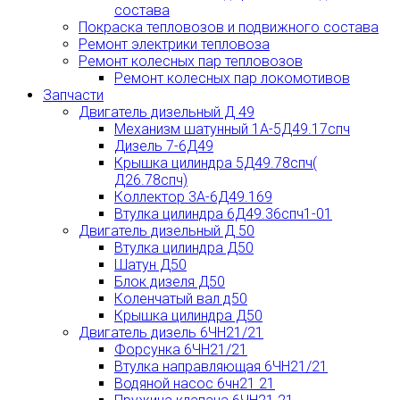
состава
Покраска тепловозов и подвижного состава
Ремонт электрики тепловоза
Ремонт колесных пар тепловозов
Ремонт колесных пар локомотивов
Запчасти
Двигатель дизельный Д 49
Механизм шатунный 1А-5Д49.17спч
Дизель 7-6Д49
Крышка цилиндра 5Д49.78спч(
Д26.78спч)
Коллектор 3А-6Д49.169
Втулка цилиндра 6Д49.36спч1-01
Двигатель дизельный Д 50
Втулка цилиндра Д50
Шатун Д50
Блок дизеля Д50
Коленчатый вал д50
Крышка цилиндра Д50
Двигатель дизель 6ЧН21/21
Форсунка 6ЧН21/21
Втулка направляющая 6ЧН21/21
Водяной насос 6чн21 21