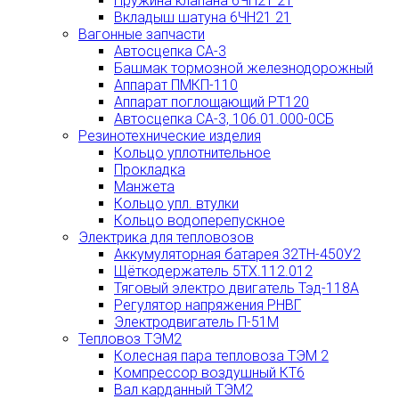
Пружина клапана 6ЧН21 21
Вкладыш шатуна 6ЧН21 21
Вагонные запчасти
Автосцепка СА-3
Башмак тормозной железнодорожный
Аппарат ПМКП-110
Аппарат поглощающий РТ120
Автосцепка СА-3, 106.01.000-0СБ
Резинотехнические изделия
Кольцо уплотнительное
Прокладка
Манжета
Кольцо упл. втулки
Кольцо водоперепускное
Электрика для тепловозов
Аккумуляторная батарея 32ТН-450У2
Щёткодержатель 5ТХ.112.012
Тяговый электро двигатель Тэд-118А
Регулятор напряжения РНВГ
Электродвигатель П-51М
Тепловоз ТЭМ2
Колесная пара тепловоза ТЭМ 2
Компрессор воздушный КТ6
Вал карданный ТЭМ2