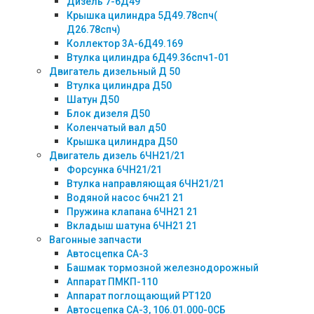
Дизель 7-6Д49
Крышка цилиндра 5Д49.78спч(
Д26.78спч)
Коллектор 3А-6Д49.169
Втулка цилиндра 6Д49.36спч1-01
Двигатель дизельный Д 50
Втулка цилиндра Д50
Шатун Д50
Блок дизеля Д50
Коленчатый вал д50
Крышка цилиндра Д50
Двигатель дизель 6ЧН21/21
Форсунка 6ЧН21/21
Втулка направляющая 6ЧН21/21
Водяной насос 6чн21 21
Пружина клапана 6ЧН21 21
Вкладыш шатуна 6ЧН21 21
Вагонные запчасти
Автосцепка СА-3
Башмак тормозной железнодорожный
Аппарат ПМКП-110
Аппарат поглощающий РТ120
Автосцепка СА-3, 106.01.000-0СБ