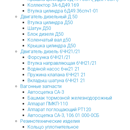
Коллектор 3А-6Д49.169
Втулка цилиндра 6Д49.36спч1-01
Двигатель дизельный Д 50
Втулка цилиндра Д50
Шатун Д50
Блок дизеля Д50
Коленчатый вал д50
Крышка цилиндра Д50
Двигатель дизель 6ЧН21/21
Форсунка 6ЧН21/21
Втулка направляющая 6ЧН21/21
Водяной насос 6чн21 21
Пружина клапана 6ЧН21 21
Вкладыш шатуна 6ЧН21 21
Вагонные запчасти
Автосцепка СА-3
Башмак тормозной железнодорожный
Аппарат ПМКП-110
Аппарат поглощающий РТ120
Автосцепка СА-3, 106.01.000-0СБ
Резинотехнические изделия
Кольцо уплотнительное