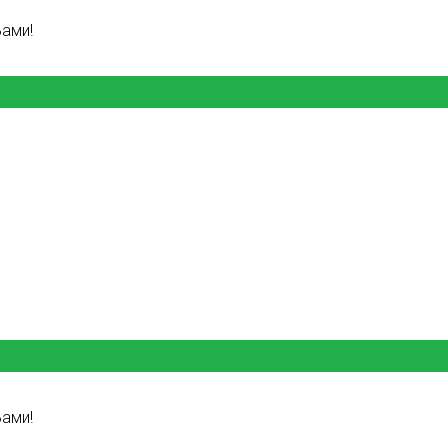
ами!
ами!