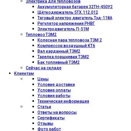
Электрика для тепловозов
Аккумуляторная батарея 32ТН-450У2
Щёткодержатель 5ТХ.112.012
Тяговый электро двигатель Тэд-118А
Регулятор напряжения РНВГ
Электродвигатель П-51М
Тепловоз ТЭМ2
Колесная пара тепловоза ТЭМ 2
Компрессор воздушный КТ6
Вал карданный ТЭМ2
Тарелка поршневая ТЭМ2
Бак топливный ТЭМ2
Сейчас на складе
Клиентам
Цены
Условие доставки
Условие оплаты
Условия работы
Техническая информация
Статьи
Ответы на вопросы
Сертификаты
Отзывы
Фото работ