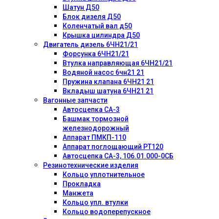
Шатун Д50
Блок дизеля Д50
Коленчатый вал д50
Крышка цилиндра Д50
Двигатель дизель 6ЧН21/21
Форсунка 6ЧН21/21
Втулка направляющая 6ЧН21/21
Водяной насос 6чн21 21
Пружина клапана 6ЧН21 21
Вкладыш шатуна 6ЧН21 21
Вагонные запчасти
Автосцепка СА-3
Башмак тормозной
железнодорожный
Аппарат ПМКП-110
Аппарат поглощающий РТ120
Автосцепка СА-3, 106.01.000-0СБ
Резинотехнические изделия
Кольцо уплотнительное
Прокладка
Манжета
Кольцо упл. втулки
Кольцо водоперепускное