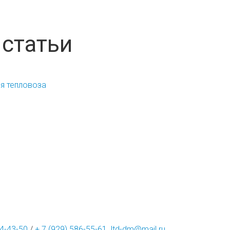
статьи
ия тепловоза
14-43-50
/
+ 7 (929) 586-55-61
ltd-dm@mail.ru