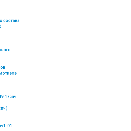
о состава
о
жного
зов
омотивов
49.17спч
спч(
пч1-01