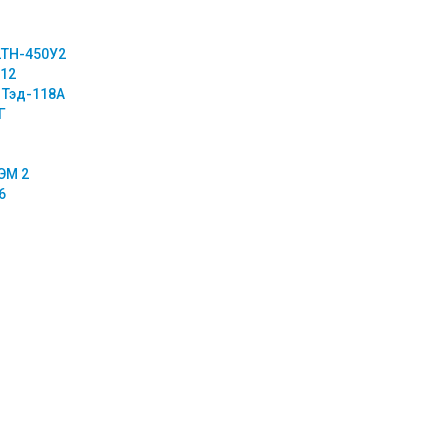
2ТН-450У2
012
 Тэд-118А
Г
ЭМ 2
6