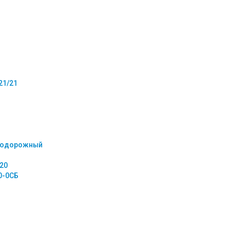
21/21
нодорожный
20
0-0СБ