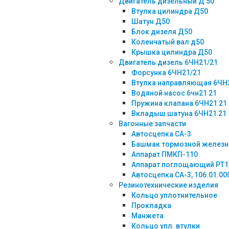
Двигатель дизельный Д 50
Втулка цилиндра Д50
Шатун Д50
Блок дизеля Д50
Коленчатый вал д50
Крышка цилиндра Д50
Двигатель дизель 6ЧН21/21
Форсунка 6ЧН21/21
Втулка направляющая 6ЧН
Водяной насос 6чн21 21
Пружина клапана 6ЧН21 21
Вкладыш шатуна 6ЧН21 21
Вагонные запчасти
Автосцепка СА-3
Башмак тормозной желез
Аппарат ПМКП-110
Аппарат поглощающий РТ1
Автосцепка СА-3, 106.01.00
Резинотехнические изделия
Кольцо уплотнительное
Прокладка
Манжета
Кольцо упл. втулки