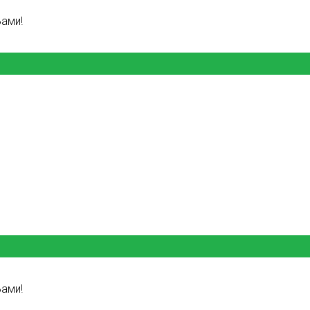
ами!
ами!