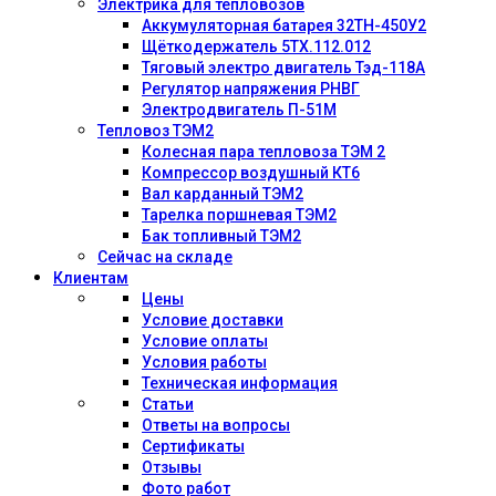
Электрика для тепловозов
Аккумуляторная батарея 32ТН-450У2
Щёткодержатель 5ТХ.112.012
Тяговый электро двигатель Тэд-118А
Регулятор напряжения РНВГ
Электродвигатель П-51М
Тепловоз ТЭМ2
Колесная пара тепловоза ТЭМ 2
Компрессор воздушный КТ6
Вал карданный ТЭМ2
Тарелка поршневая ТЭМ2
Бак топливный ТЭМ2
Сейчас на складе
Клиентам
Цены
Условие доставки
Условие оплаты
Условия работы
Техническая информация
Статьи
Ответы на вопросы
Сертификаты
Отзывы
Фото работ