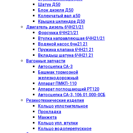
Шатун Д50
Блок дизеля Д50
Коленчатый вал д50
Крышка цилиндра Д50
Двигатель дизель 6ЧН21/21
Форсунка 6ЧН21/21
Втулка направляющая 6ЧН21/21
Водяной насос 6чн21 21
Пружина клапана 6ЧН21 21
Вкладыш шатуна 6ЧН21 21
Вагонные запчасти
Автосцепка СА-3
Башмак тормозной
железнодорожный
Аппарат ПМКП-110
Аппарат поглощающий РТ120
Автосцепка СА-3, 106.01.000-0СБ
Резинотехнические изделия
Кольцо уплотнительное
Прокладка
Манжета
Кольцо упл. втулки
Кольцо водоперепускное