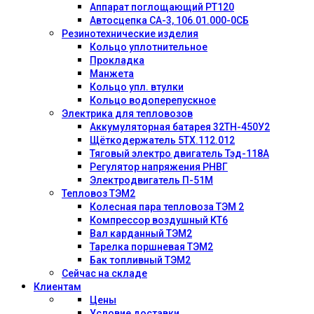
Аппарат поглощающий РТ120
Автосцепка СА-3, 106.01.000-0СБ
Резинотехнические изделия
Кольцо уплотнительное
Прокладка
Манжета
Кольцо упл. втулки
Кольцо водоперепускное
Электрика для тепловозов
Аккумуляторная батарея 32ТН-450У2
Щёткодержатель 5ТХ.112.012
Тяговый электро двигатель Тэд-118А
Регулятор напряжения РНВГ
Электродвигатель П-51М
Тепловоз ТЭМ2
Колесная пара тепловоза ТЭМ 2
Компрессор воздушный КТ6
Вал карданный ТЭМ2
Тарелка поршневая ТЭМ2
Бак топливный ТЭМ2
Сейчас на складе
Клиентам
Цены
Условие доставки