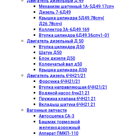
Двигатель дизельный Д 49
Механизм шатунный 1А-5Д49.17спч
Дизель 7-6Д49
Крышка цилиндра 5Д49.78спч(
Д26.78спч)
Коллектор 3А-6Д49.169
Втулка цилиндра 6Д49.36спч1-01
Двигатель дизельный Д 50
Втулка цилиндра Д50
Шатун Д50
Блок дизеля Д50
Коленчатый вал д50
Крышка цилиндра Д50
Двигатель дизель 6ЧН21/21
Форсунка 6ЧН21/21
Втулка направляющая 6ЧН21/21
Водяной насос 6чн21 21
Пружина клапана 6ЧН21 21
Вкладыш шатуна 6ЧН21 21
Вагонные запчасти
Автосцепка СА-3
Башмак тормозной
железнодорожный
Аппарат ПМКП-110