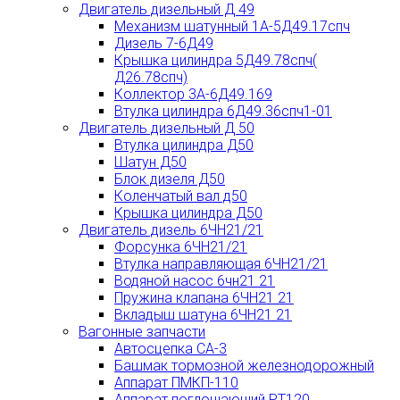
Двигатель дизельный Д 49
Механизм шатунный 1А-5Д49.17спч
Дизель 7-6Д49
Крышка цилиндра 5Д49.78спч(
Д26.78спч)
Коллектор 3А-6Д49.169
Втулка цилиндра 6Д49.36спч1-01
Двигатель дизельный Д 50
Втулка цилиндра Д50
Шатун Д50
Блок дизеля Д50
Коленчатый вал д50
Крышка цилиндра Д50
Двигатель дизель 6ЧН21/21
Форсунка 6ЧН21/21
Втулка направляющая 6ЧН21/21
Водяной насос 6чн21 21
Пружина клапана 6ЧН21 21
Вкладыш шатуна 6ЧН21 21
Вагонные запчасти
Автосцепка СА-3
Башмак тормозной железнодорожный
Аппарат ПМКП-110
Аппарат поглощающий РТ120