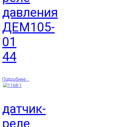
давления
ДЕМ105-
01
44
Подробнее...
датчик-
реле