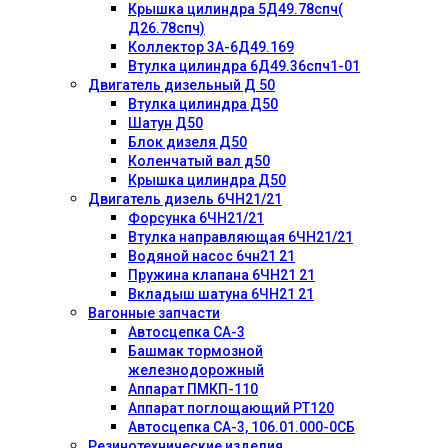
Крышка цилиндра 5Д49.78спч(
Д26.78спч)
Коллектор 3А-6Д49.169
Втулка цилиндра 6Д49.36спч1-01
Двигатель дизельный Д 50
Втулка цилиндра Д50
Шатун Д50
Блок дизеля Д50
Коленчатый вал д50
Крышка цилиндра Д50
Двигатель дизель 6ЧН21/21
Форсунка 6ЧН21/21
Втулка направляющая 6ЧН21/21
Водяной насос 6чн21 21
Пружина клапана 6ЧН21 21
Вкладыш шатуна 6ЧН21 21
Вагонные запчасти
Автосцепка СА-3
Башмак тормозной
железнодорожный
Аппарат ПМКП-110
Аппарат поглощающий РТ120
Автосцепка СА-3, 106.01.000-0СБ
Резинотехнические изделия