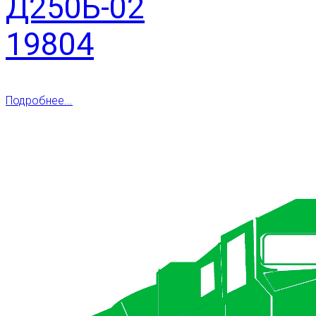
Д250Б-02
19804
Подробнее...