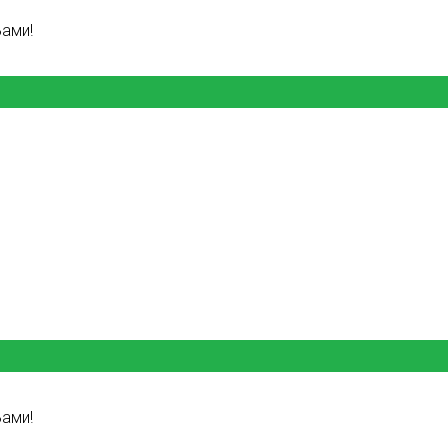
ами!
ами!