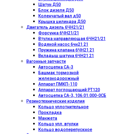
Шатун Д50
Блок дизеля Д50
Коленчатый вал д50
Крышка цилиндра Д50
Двигатель дизель 6ЧН21/21
Форсунка 6ЧН21/21
Втулка направляющая 6ЧН21/21
Водяной насос 6чн21 21
Пружина клапана 6ЧН21 21
Вкладыш шатуна 6ЧН21 21
Вагонные запчасти
Автосцепка СА-3
Башмак тормозной
железнодорожный
Аппарат ПМКП-110
Аппарат поглощающий РТ120
Автосцепка СА-3, 106.01.000-0СБ
Резинотехнические изделия
Кольцо уплотнительное
Прокладка
Манжета
Кольцо упл. втулки
Кольцо водоперепускное