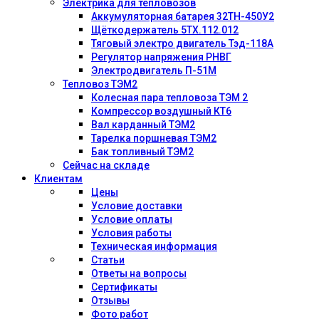
Электрика для тепловозов
Аккумуляторная батарея 32ТН-450У2
Щёткодержатель 5ТХ.112.012
Тяговый электро двигатель Тэд-118А
Регулятор напряжения РНВГ
Электродвигатель П-51М
Тепловоз ТЭМ2
Колесная пара тепловоза ТЭМ 2
Компрессор воздушный КТ6
Вал карданный ТЭМ2
Тарелка поршневая ТЭМ2
Бак топливный ТЭМ2
Сейчас на складе
Клиентам
Цены
Условие доставки
Условие оплаты
Условия работы
Техническая информация
Статьи
Ответы на вопросы
Сертификаты
Отзывы
Фото работ