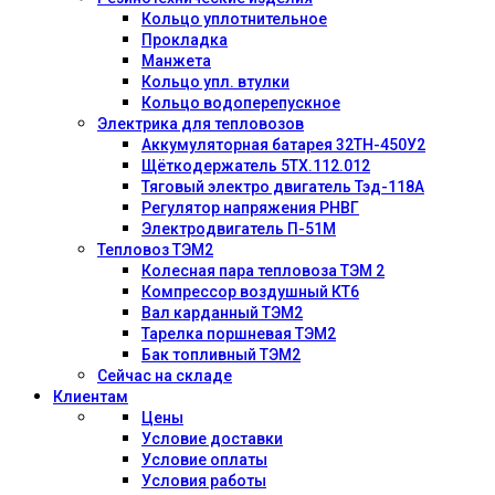
Кольцо уплотнительное
Прокладка
Манжета
Кольцо упл. втулки
Кольцо водоперепускное
Электрика для тепловозов
Аккумуляторная батарея 32ТН-450У2
Щёткодержатель 5ТХ.112.012
Тяговый электро двигатель Тэд-118А
Регулятор напряжения РНВГ
Электродвигатель П-51М
Тепловоз ТЭМ2
Колесная пара тепловоза ТЭМ 2
Компрессор воздушный КТ6
Вал карданный ТЭМ2
Тарелка поршневая ТЭМ2
Бак топливный ТЭМ2
Сейчас на складе
Клиентам
Цены
Условие доставки
Условие оплаты
Условия работы