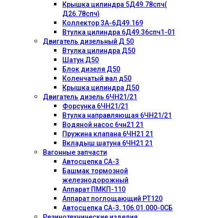
Крышка цилиндра 5Д49.78спч(
Д26.78спч)
Коллектор 3А-6Д49.169
Втулка цилиндра 6Д49.36спч1-01
Двигатель дизельный Д 50
Втулка цилиндра Д50
Шатун Д50
Блок дизеля Д50
Коленчатый вал д50
Крышка цилиндра Д50
Двигатель дизель 6ЧН21/21
Форсунка 6ЧН21/21
Втулка направляющая 6ЧН21/21
Водяной насос 6чн21 21
Пружина клапана 6ЧН21 21
Вкладыш шатуна 6ЧН21 21
Вагонные запчасти
Автосцепка СА-3
Башмак тормозной
железнодорожный
Аппарат ПМКП-110
Аппарат поглощающий РТ120
Автосцепка СА-3, 106.01.000-0СБ
Резинотехнические изделия