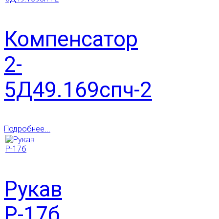
Компенсатор
2-
5Д49.169спч-2
Подробнее...
Рукав
Р-17б