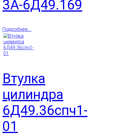
3А-6Д49.169
Подробнее...
Втулка
цилиндра
6Д49.36спч1-
01